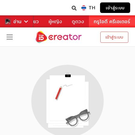
TH
เข้าสู่ระบบ
าหาร
อ่าน
ท่องเที่ยว
ผู้หญิง
ดูดวง
ทรูไอดี ครีเอเตอร์
เข้าสู่ระบบ