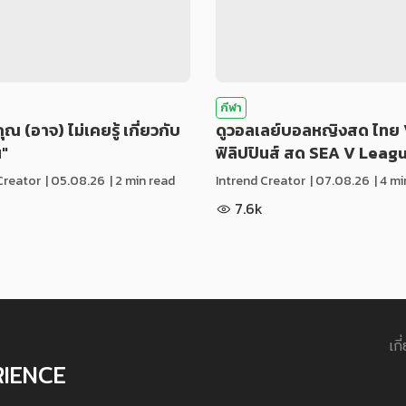
กีฬา
่คุณ (อาจ) ไม่เคยรู้ เกี่ยวกับ
ดูวอลเลย์บอลหญิงสด ไทย 
น"
ฟิลิปปินส์ สด SEA V Leag
Creator
|
05.08.26
| 2 min read
Intrend Creator
|
07.08.26
| 4 m
7.6k
เกี
RIENCE