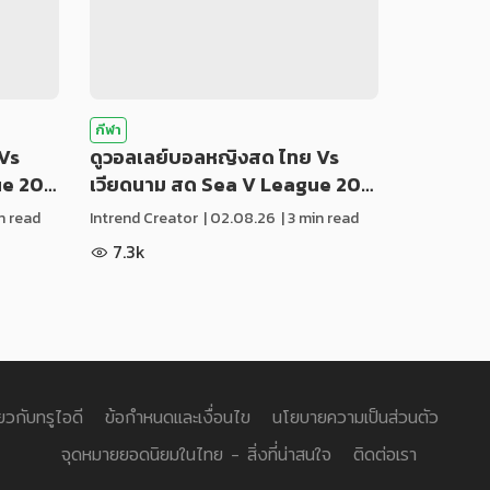
กีฬา
Vs
ดูวอลเลย์บอลหญิงสด ไทย Vs
ue 20…
เวียดนาม สด Sea V League 20…
in read
Intrend Creator
|
02.08.26
| 3 min read
7.3k
่ยวกับทรูไอดี
ข้อกำหนดและเงื่อนไข
นโยบายความเป็นส่วนตัว
จุดหมายยอดนิยมในไทย - สิ่งที่น่าสนใจ
ติดต่อเรา