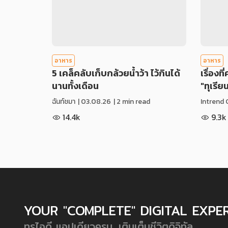
อาหาร
อาหาร
5 เคล็คลับเก็บกล้วยน้ำว้า ไว้กินได้
เรื่องที
นานทั้งเดือน
"ทุเรีย
ฉันท์ชมา
|
03.08.26
| 2 min read
Intrend 
14.4k
9.3k
YOUR "COMPLETE" DIGITAL EXPE
ทรูไอดี แอปเดียวครบ...เติมเต็มชีวิตดิจิทัล