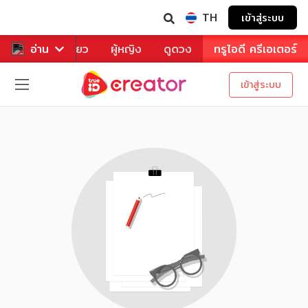
TH
เข้าสู่ระบบ
าหาร
อ่าน
ท่องเที่ยว
ผู้หญิง
ดูดวง
ทรูไอดี ครีเอเตอร์
เข้าสู่ระบบ