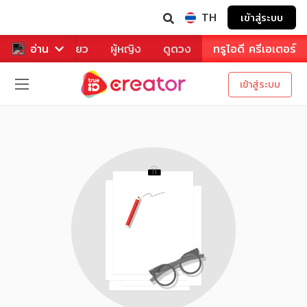
TH
เข้าสู่ระบบ
าหาร
อ่าน
ท่องเที่ยว
ผู้หญิง
ดูดวง
ทรูไอดี ครีเอเตอร์
เข้าสู่ระบบ