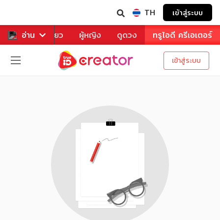
TH
เข้าสู่ระบบ
าหาร
อ่าน
ท่องเที่ยว
ผู้หญิง
ดูดวง
ทรูไอดี ครีเอเตอร์
เข้าสู่ระบบ