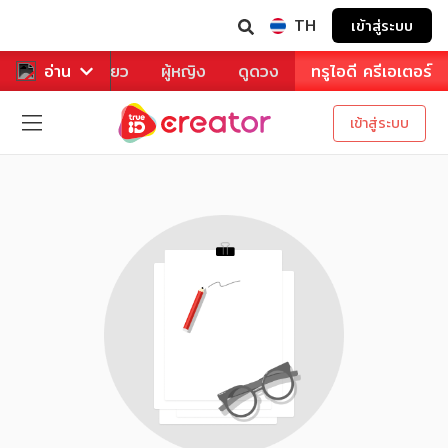
TH
เข้าสู่ระบบ
าหาร
อ่าน
ท่องเที่ยว
ผู้หญิง
ดูดวง
ทรูไอดี ครีเอเตอร์
เข้าสู่ระบบ