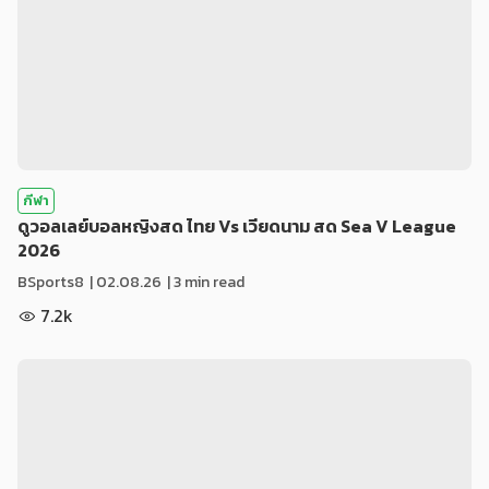
กีฬา
ดูวอลเลย์บอลหญิงสด ไทย Vs เวียดนาม สด Sea V League
2026
BSports8
|
02.08.26
| 3 min read
7.2k