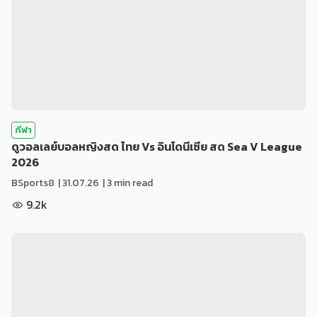
กีฬา
ดูวอลเลย์บอลหญิงสด ไทย Vs อินโดนีเซีย สด Sea V League
2026
BSports8
|
31.07.26
| 3 min read
9.2k