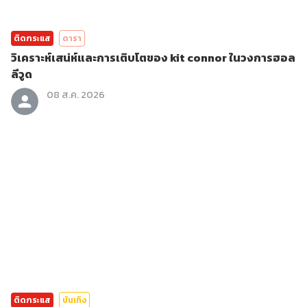
ติดกระแส
ดารา
วิเคราะห์เสน่ห์และการเติบโตของ kit connor ในวงการฮอล
ลีวูด
08 ส.ค. 2026
ติดกระแส
บันเทิง