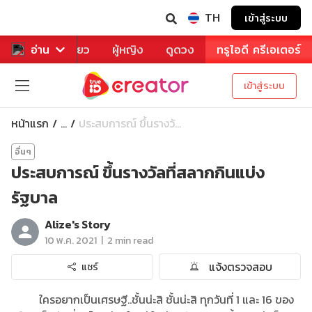
TH
เข้าสู่ระบบ
าหาร
อ่าน
ท่องเที่ยว
ผู้หญิง
ดูดวง
ทรูไอดี ครีเอเตอร์
เข้าสู่ระบบ
หน้าแรก
ประสบการณ์ ขึ้นรางวั...
...
อื่นๆ
ประสบการณ์ ขึ้นรางวัลที่สลากกินแบ่ง
รัฐบาล
Alize's Story
|
10 พ.ค. 2021
2 min read
แจ้งตรวจสอบ
แชร์
ใครอยากเป็นเศรษฐี..ชั้นน่ะสิ ชั้นน่ะสิ ทุกวันที่ 1 และ 16 ของ