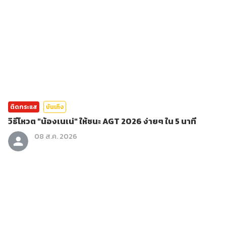
ติดกระแส
บันเทิง
วิธีโหวต "น้องเนเน่" ให้ชนะ AGT 2026 ง่ายๆ ใน 5 นาที
08 ส.ค. 2026