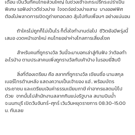
เดือน เป็นวันที่คนไทยส่วนใหญ่ ในช่วงเช้าจะกระปรี้กระเปร่าเป็น
พิเศษ รอฟังข่าวดีช่วงบ่าย ใจจดจ่อช่วงบ่ายสาม บางออฟฟิศ
ต้องไม่พลาดการเปิดดูถ่ายทอดสด ลุ้นไปกับเพื่อนๆ อย่างแน่นอน
ถ้าใครไม่ถูกก็ไม่เป็นไร ก็ตั้งใจทำงานต่อไป ชีวิตยังมีพรุ่งนี้
เสมอ งวดหน้าเอาใหม่ คนไทยอย่าห่างไกลการเสี่ยงโชค
สำหรับคนที่ถูกรางวัล วันนี้จะมาบอกเล่าสู่กันฟัง ว่าต้องทำ
อะไรบ้าง ตามประสาคนเพิ่งถูกรางวัลกับเค้าบ้าง ในรอบยี่สิบปี
สิ่งที่ต้องเตรียม คือ สลากที่ถูกรางวัล เขียนชื่อ นามสกุล
เบอร์โทรด้านหลัง แสดงความเป็นเจ้าของ แฮ่.. พร้อมบัตร
ประชาชน และเตรียมเงินค่าธรรมเนียมภาษี ค่าอากรแสตมป์ไป
ด้วย จากนั้นไปสำนักงานสลากกินแบ่งรัฐบาล สนามบินน้ำ
จ.นนทบุรี เปิดวันจันทร์-ศุกร์ เว้นวันหยุดราชการ 08:30-15:00
น. กันเลย