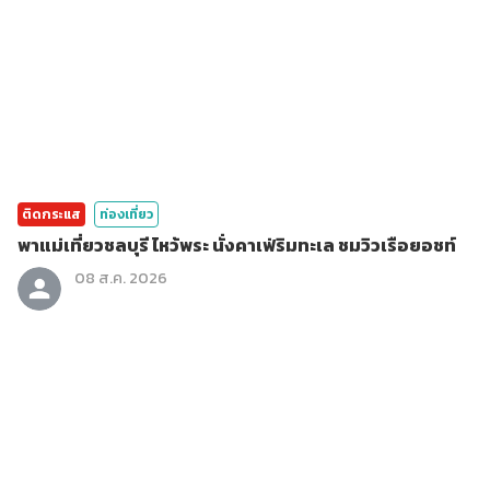
ติดกระแส
ท่องเที่ยว
พาแม่เที่ยวชลบุรี ไหว้พระ นั่งคาเฟ่ริมทะเล ชมวิวเรือยอชท์
08 ส.ค. 2026