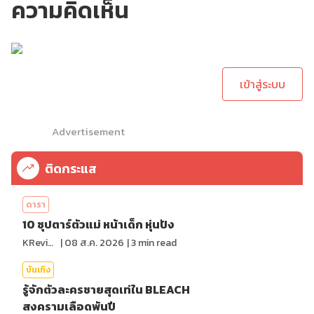
ความคิดเห็น
กรุณาเข้าสู่ระบบเพื่อ
ทำการคอมเม้นต์
เข้าสู่ระบบ
Advertisement
ติดกระแส
ดารา
10 ซุปตาร์ตัวแม่ หน้าเด็ก หุ่นปัง
KReview
|
08 ส.ค. 2026
|
3
min read
บันเทิง
รู้จักตัวละครชายสุดเท่ใน BLEACH
สงครามเลือดพันปี