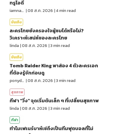
ทรูไอดี
iamnan23
|
08 ส.ค. 2026
|
4
min read
บันเทิง
ละครไทยยังครองใจผู้ชมได้หรือไม่?
วิเคราะห์เสน่ห์ของละครไทย
linda
|
08 ส.ค. 2026
|
3
min read
บันเทิง
Tomb Raider King พาส่อง 4 ตัวละครเอก
ที่ต้องรู้จักก่อนดู
ponydiary
|
08 ส.ค. 2026
|
3
min read
สุขภาพ
กีฬา "วิ่ง" จุดเริ่มต้นเล็ก ๆ ที่เปลี่ยนสุขภาพ
linda
|
08 ส.ค. 2026
|
3
min read
กีฬา
ทำไมเฟเนร์บาห์เช่ถึงเป็นทีมฟุตบอลที่ไม่