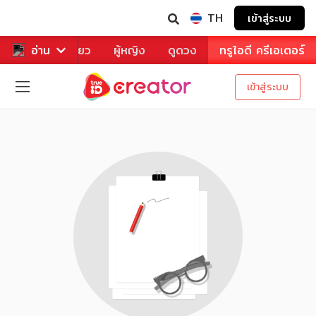
TH
เข้าสู่ระบบ
าหาร
อ่าน
ท่องเที่ยว
ผู้หญิง
ดูดวง
ทรูไอดี ครีเอเตอร์
เข้าสู่ระบบ