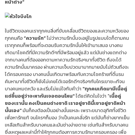
หน้าต่าง”
ในชีวิตของคนเราทุกคนสิ่งที่ขับเคลื่อนชีวิตของและความหวังของ
ทุกคนคือ
“ความรัก”
ไม่ว่าความรักนั้นจะอยู่ในรูปแบบใดก็ตามคน
เราทุกคนก็พร้อมที่จะตอนรับความรักนั้นให้เข้ามาเสมอ บางคน
เกิดมาโชคดีที่มีความรักดีๆที่มีพร้อมอยู่แล้ว แต่มันช่างแตกต่าง
จากบางคนที่ต้องออกตามหาความรักจริงๆมาทั้งชีวิต ถึงจะได้
ความรักนั้นมาครอง ผ่านความเจ็บปวดมามากมายนับไม่ถ้วนถึงจะ
ได้ครอบครอง บางคนนั้นเกิดมาพร้อมกับความโชคร้ายที่ดิ้นรน
ค้นหามาทั้งชีวิตก็ยังไม่เคยได้เจอรักดีๆจริงๆกับใครเขาซะะทีจน
บางคนหมดหวัง และเริ่มไม่แน่ใจกับคำว่า
"ทุกคนเกิดมามีเนื้อคู่
แต่ขึ้นอยู่ว่าจะหากันเจอตอนไหน"
ได้แต่คิดในใจว่า "
เนื้อคู่
ของเรานั้น คงเป็นคนต่างชาติ เราอยู่ชาตินี้เขาอยู่ชาติหน้า
นั้นเอง"
มันก็คงต้องเป็นอย่างนั้นแหละ เพราะขนาดอุทิศทั้งชีวิต
เพื่อหารักแท้ จนใครๆก็มอง ว่าเป็นคนคลั่งรัก แต่มันก็ช่างยากเย็น
เหลือเกินสำหรับบางคนและมันช่างง่ายดาย เช่นกันสำหรับบางคน
ซึ่งเหตุผลเหล่านี้ทำให้ทุกคนต้องการความรักมาครอบครอง เพื่อ