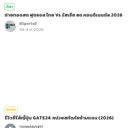
กีฬา
ถ่ายทอดสด ฟุตซอล ไทย Vs รัสเซีย สด คอนติเนนตัล 2026
BSports8
06 ส.ค. 2026
บันเทิง
รีวิวซีรีส์ญี่ปุ่น GATE24: หน่วยสกัดภัยข้ามแดน (2026)
nowadaysgirl