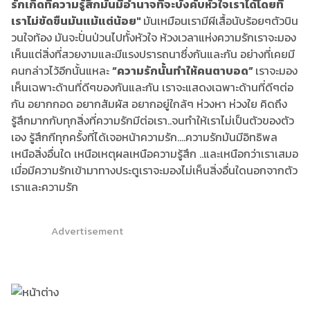
รักเกิดที่ความรู้สึกมันมีอำนาจที่จะบังคับหัวใจเราได้โดยที่
เราไม่ขัดขืนมันแม้แต่น้อย"
มันเหมือนเรามีผีเสื้อนับร้อยๆตัวบิน
วนใจท้อง มันจะปั่นป่วนไปทั้งหัวใจ ห้วงเวลาแห่งความรักเราจะมอง
เห็นแต่สิ่งที่สวยงามและมีแรงปรารถนาซึ่งกันและกัน อย่างที่เคยมี
คนกล่าวไว้อีกนั้นแหละ
“ความรักนั้นทำให้คนตาบอด”
เราจะมอง
เห็นเฉพาะด้านที่ดีๆของกันและกัน เราจะแสดงเฉพาะด้านที่ดีๆต่อ
กัน อยากกอด อยากสัมผัส อยากอยู่ใกล้ๆ ห่วงหา ห่วงใย คิดถึง
รู้สึกมากกับทุกสิ่งที่ความรักมีต่อเรา..จนทำให้เราไม่เป็นตัวของตัว
เอง รู้สึกกีทุกครั้งที่ได้เจอหน้าความรัก....ความรักมันมีอิทธิพล
เหนือสิ่งอื่นใด เหนือเหตุผลเหนือความรู้สึก ..และเหนือกว่าเราเสมอ
เมื่อมีความรักเข้ามาทางประตูเราจะมองไม่เห็นสิ่งอื่นใดนอกจากตัว
เราและความรัก
Advertisement