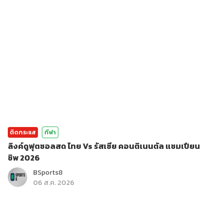
ติดกระแส
กีฬา
ลิงค์ดูฟุตซอลสด ไทย Vs รัสเซีย คอนติเนนตัล แชมเปียน
ชิพ 2026
BSports8
06 ส.ค. 2026