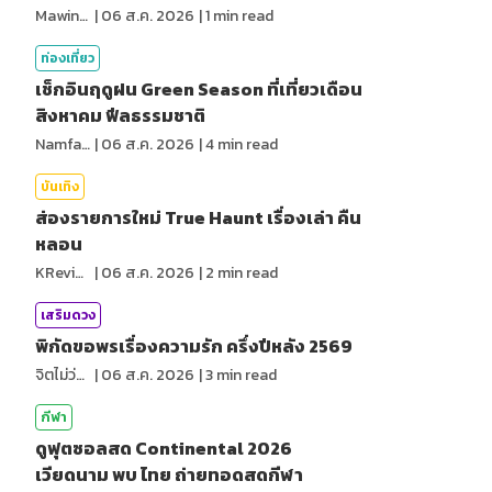
MawinMatravel
|
06 ส.ค. 2026
|
1
min read
ท่องเที่ยว
เช็กอินฤดูฝน Green Season ที่เที่ยวเดือน
สิงหาคม ฟีลธรรมชาติ
NamfahPhupha
|
06 ส.ค. 2026
|
4
min read
บันเทิง
ส่องรายการใหม่ True Haunt เรื่องเล่า คืน
หลอน
KReview
|
06 ส.ค. 2026
|
2
min read
เสริมดวง
พิกัดขอพรเรื่องความรัก ครึ่งปีหลัง 2569
จิตไม่ว่าง
|
06 ส.ค. 2026
|
3
min read
กีฬา
ดูฟุตซอลสด Continental 2026
เวียดนาม พบ ไทย ถ่ายทอดสดกีฬา