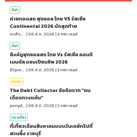
กีฬา
ถ่ายทอดสด ฟุตซอล ไทย VS รัสเซีย
Continental 2026 นัดสุดท้าย
หงส์ดรุณ
|
06 ส.ค. 2026
|
4
min read
กีฬา
ลิงค์ดูฟุตซอลสด ไทย Vs รัสเซีย คอนติ
เนนตัล แชมเปียนชิพ 2026
BSports8
|
06 ส.ค. 2026
|
3
min read
บันเทิง
The Debt Collector ข้อคิดจาก "คน
เดือดทวงแค้น"
ponydiary
|
06 ส.ค. 2026
|
2
min read
ท่องเที่ยว
ที่เที่ยวเดือนสิงหาคมแบบวันเดย์ทริปที่
สวนผึ้ง ราชบุรี