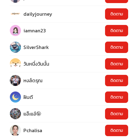
dailyjourney
ติดตาม
iamnan23
ติดตาม
SilverShark
ติดตาม
วันหนึ่งวันนั้น
ติดตาม
หงส์ดรุณ
ติดตาม
ฝันดี
ติดตาม
แอ๊ะแอ๋🤪
ติดตาม
Pchalisa
ติดตาม