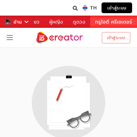
TH
เข้าสู่ระบบ
าหาร
อ่าน
ท่องเที่ยว
ผู้หญิง
ดูดวง
ทรูไอดี ครีเอเตอร์
เข้าสู่ระบบ