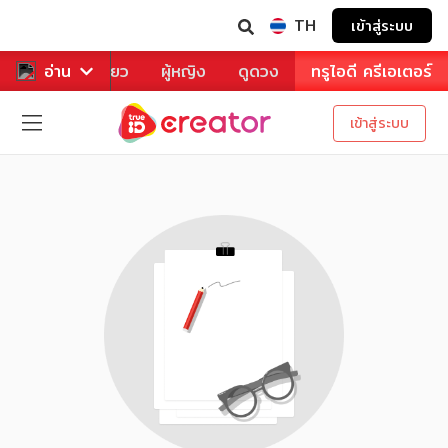
TH
เข้าสู่ระบบ
าหาร
อ่าน
ท่องเที่ยว
ผู้หญิง
ดูดวง
ทรูไอดี ครีเอเตอร์
เข้าสู่ระบบ