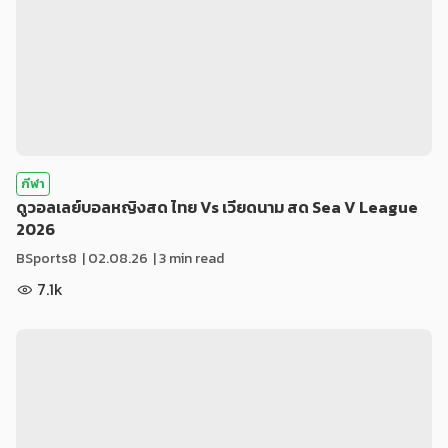
กีฬา
ดูวอลเลย์บอลหญิงสด ไทย Vs เวียดนาม สด Sea V League
2026
BSports8
|
02.08.26
| 3 min read
7.1k