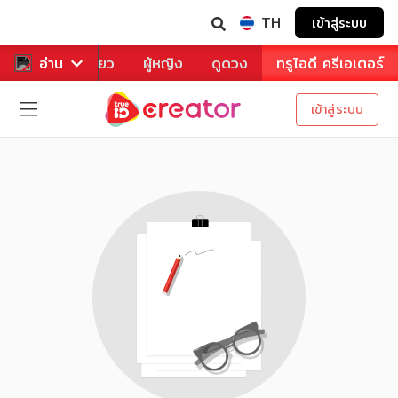
TH
เข้าสู่ระบบ
าหาร
อ่าน
ท่องเที่ยว
ผู้หญิง
ดูดวง
ทรูไอดี ครีเอเตอร์
เข้าสู่ระบบ