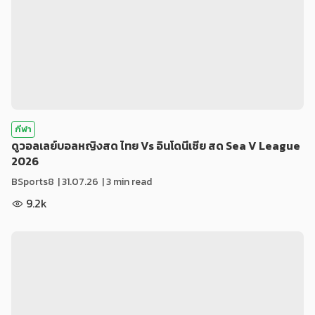
กีฬา
ดูวอลเลย์บอลหญิงสด ไทย Vs อินโดนีเซีย สด Sea V League
2026
BSports8
|
31.07.26
| 3 min read
9.2k