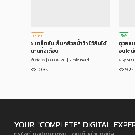
อาหาร
กีฬา
5 เคล็คลับเก็บกล้วยน้ำว้า ไว้กินได้
ดูวอล
นานทั้งเดือน
อินโดน
ฉันท์ชมา
|
03.08.26
| 2 min read
BSports
10.3k
9.2k
YOUR "COMPLETE" DIGITAL EXPE
ทรูไอดี แอปเดียวครบ...เติมเต็มชีวิตดิจิทัล