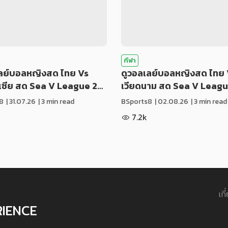
กีฬา
เลย์บอลหญิงสด ไทย Vs
ดูวอลเลย์บอลหญิงสด ไทย 
ีเซีย สด Sea V League 2…
เวียดนาม สด Sea V Leag
8
|
31.07.26
| 3 min read
BSports8
|
02.08.26
| 3 min read
7.2k
เกี
RIENCE