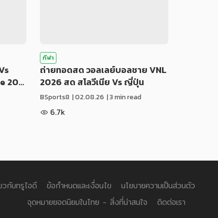
กีฬา
Vs
ถ่ายทอดสด วอลเลย์บอลชาย VNL
ue 20…
2026 สด สโลวีเนีย Vs ญี่ปุ่น
BSports8
|
02.08.26
| 3 min read
6.7k
่ยวกับทรูไอดี
ข้อกำหนดและเงื่อนไข
นโยบายความเป็นส่วนตัว
จุดหมายยอดนิยมในไทย - สิ่งที่น่าสนใจ
ติดต่อเรา