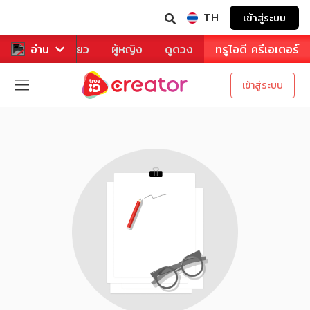
TH
เข้าสู่ระบบ
าหาร
อ่าน
ท่องเที่ยว
ผู้หญิง
ดูดวง
ทรูไอดี ครีเอเตอร์
เข้าสู่ระบบ