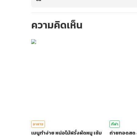
ความคิดเห็น
กรุณาเข้าสู่ร
อาหาร
กีฬา
เมนูทำง่าย หน่อไม้ฝรั่งผัดหมู เข้ม
ถ่ายทอดสด 