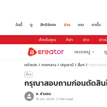
วันนี้
ดู
สิทธิพิเศษ
อ่าน
เกม
ตาตั้ง
สำหรับคุณ
กีฬา
ข่าว
ข่าวบ
หมวดหมู่
ภ
หน้าแรก
ภาคกลาง
ปทุมธานี
อื่นๆ
กรุณาสอบถา
อื่นๆ
กรุณาสอบถามก่อนตัดสิน
ช. ช่างชม
|
15 ต.ค. 2020
1 min read