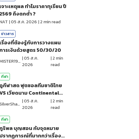
เจาะเหตุผล ทำไมราคาทุเรียน ปี
2569 ถึงตกต่ำ ?
NAT
|
05 ส.ค. 2026
|
2
min read
ข่าวสาร
เรื่องที่ต้องรู้กับการวางแผน
การเงินด้วยสูตร 50/30/20
|
05 ส.ค.
|
2
min
MISTER1997
2026
read
กีฬา
ดูกีฬาสด ฟุตซอลทีมชาติไทย
VS เวียดนาม Continental
Futsal2026
|
05 ส.ค.
|
2
min
SilverShark
2026
read
กีฬา
ภูริพล บุญสอน กับจุดหมาย
ปรากฏการณ์ที่มากกว่าเรื่อง