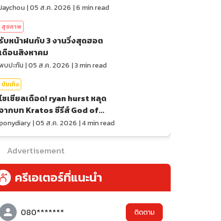
ของสถิติ
Jaychou
|
05 ส.ค. 2026
|
6
min read
สุขภาพ
รับหน้าฝนกับ 3 งานวิ่งสุดฮอต
เดือนสิงหาคม
พบปะกัน
|
05 ส.ค. 2026
|
3
min read
บันเทิง
โซเชียลเดือด! ryan hurst หลุด
จากบท Kratos ซีรีส์ God of
War
ponydiary
|
05 ส.ค. 2026
|
4
min read
Advertisement
ครีเอเตอร์ที่แนะนำ
080*******
ติดตาม