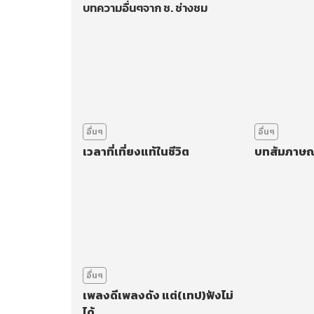
บทความอื่นๆจาก ช. ช่างชม
อื่นๆ
อื่นๆ
เวลาที่เที่ยงแท้ในชีวิต
บทสัมภาษณ์
อื่นๆ
เพลงดีเพลงดัง แต่(เทป)ฟังไม่
ได้