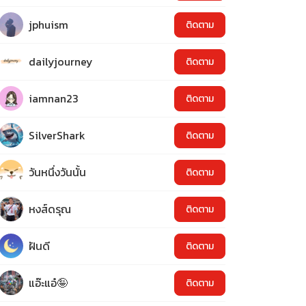
jphuism
ติดตาม
dailyjourney
ติดตาม
iamnan23
ติดตาม
SilverShark
ติดตาม
วันหนึ่งวันนั้น
ติดตาม
หงส์ดรุณ
ติดตาม
ฝันดี
ติดตาม
แอ๊ะแอ๋🤪
ติดตาม