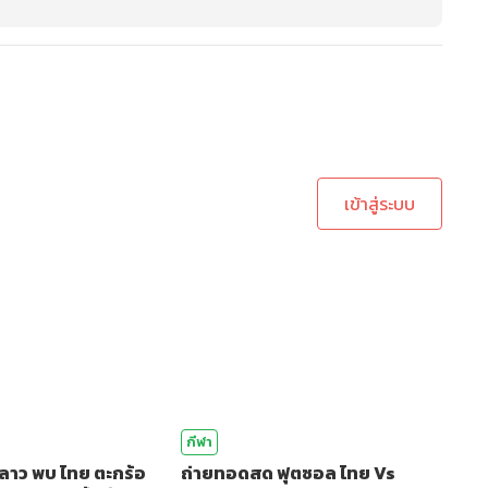
ะบบเพื่อทำการคอมเม้นต์
เข้าสู่ระบบ
กีฬา
ลาว พบ ไทย ตะกร้อ
ถ่ายทอดสด ฟุตซอล ไทย Vs