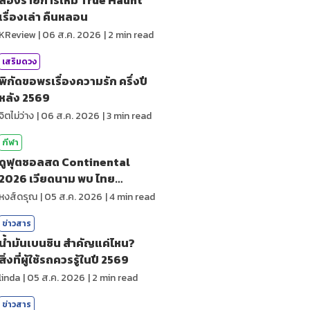
เรื่องเล่า คืนหลอน
KReview
|
06 ส.ค. 2026
|
2
min read
เสริมดวง
พิกัดขอพรเรื่องความรัก ครึ่งปี
หลัง 2569
จิตไม่ว่าง
|
06 ส.ค. 2026
|
3
min read
กีฬา
ดูฟุตซอลสด Continental
2026 เวียดนาม พบ ไทย
ถ่ายทอดสดกีฬา
หงส์ดรุณ
|
05 ส.ค. 2026
|
4
min read
ข่าวสาร
น้ำมันเบนซิน สำคัญแค่ไหน?
สิ่งที่ผู้ใช้รถควรรู้ในปี 2569
linda
|
05 ส.ค. 2026
|
2
min read
ข่าวสาร