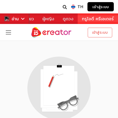
TH
เข้าสู่ระบบ
าหาร
อ่าน
ท่องเที่ยว
ผู้หญิง
ดูดวง
ทรูไอดี ครีเอเตอร์
เข้าสู่ระบบ