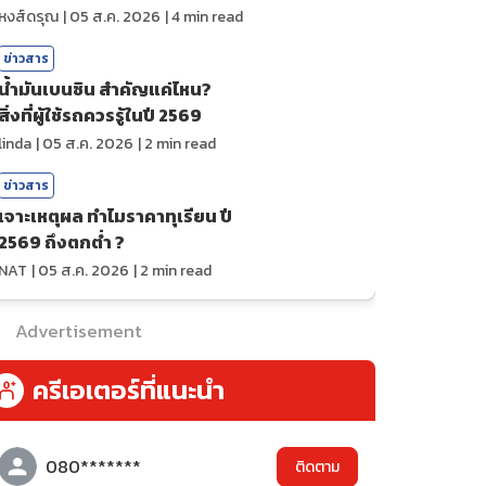
ถ่ายทอดสดกีฬา
หงส์ดรุณ
|
05 ส.ค. 2026
|
4
min read
ข่าวสาร
น้ำมันเบนซิน สำคัญแค่ไหน?
สิ่งที่ผู้ใช้รถควรรู้ในปี 2569
linda
|
05 ส.ค. 2026
|
2
min read
ข่าวสาร
เจาะเหตุผล ทำไมราคาทุเรียน ปี
2569 ถึงตกต่ำ ?
NAT
|
05 ส.ค. 2026
|
2
min read
Advertisement
ครีเอเตอร์ที่แนะนำ
080*******
ติดตาม