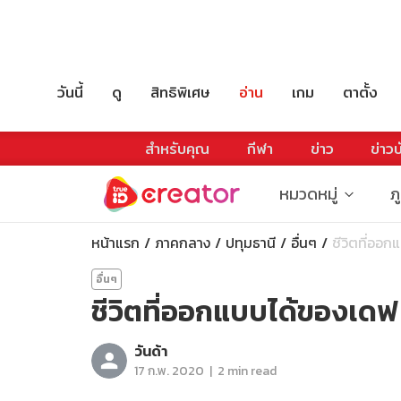
วันนี้
ดู
สิทธิพิเศษ
อ่าน
เกม
ตาตั้ง
สำหรับคุณ
กีฬา
ข่าว
ข่าวบ
หมวดหมู่
ภ
หน้าแรก
ภาคกลาง
ปทุมธานี
อื่นๆ
ชีวิตที่ออก
อื่นๆ
ชีวิตที่ออกแบบได้ของเดฟ
วันด้า
|
17 ก.พ. 2020
2 min read