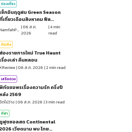
ท่องเที่ยว
เช็กอินฤดูฝน Green Season
ที่เที่ยวเดือนสิงหาคม ฟีล
ธรรมชาติ
|
06 ส.ค.
|
4
min
NamfahPhupha
2026
read
บันเทิง
ส่องรายการใหม่ True Haunt
เรื่องเล่า คืนหลอน
KReview
|
06 ส.ค. 2026
|
2
min read
เสริมดวง
พิกัดขอพรเรื่องความรัก ครึ่งปี
หลัง 2569
จิตไม่ว่าง
|
06 ส.ค. 2026
|
3
min read
กีฬา
ดูฟุตซอลสด Continental
2026 เวียดนาม พบ ไทย