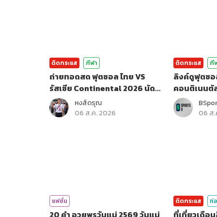
ติดกระแส
กีฬา
ติดกระแส
กี
ถ่ายทอดสด ฟุตซอล ไทย VS
ลิงค์ดูฟุตซอ
รัสเซีย Continental 2026 นัด
คอนติเนนตั
สุดท้าย
หงส์ดรุณ
BSpo
06 ส.ค. 2026
06 ส.
แฟชั่น
ติดกระแส
ท่อ
20 คำ อวยพรวันแม่ 2569 วันแม่
ที่เที่ยวเดื