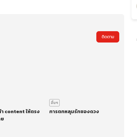
ติดตาม
อื่นๆ
ำ content ให้ตรง
การตกหลุมรักของดวง
าย