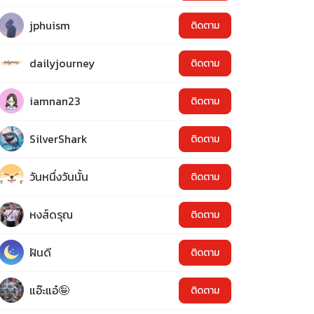
jphuism
ติดตาม
dailyjourney
ติดตาม
iamnan23
ติดตาม
SilverShark
ติดตาม
วันหนึ่งวันนั้น
ติดตาม
หงส์ดรุณ
ติดตาม
ฝันดี
ติดตาม
แอ๊ะแอ๋🤪
ติดตาม