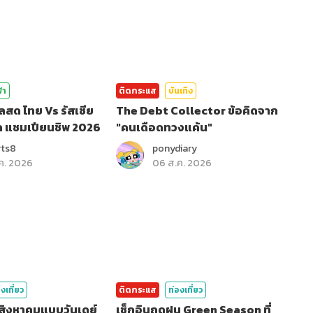
ฬา
ติดกระแส
บันเทิง
ลสด ไทย Vs รัสเซีย
The Debt Collector ข้อคิดจาก
ล แชมเปียนชิพ 2026
"คนเดือดทวงแค้น"
rts8
ponydiary
ค. 2026
06 ส.ค. 2026
งเที่ยว
ติดกระแส
ท่องเที่ยว
อนสิงหาคมแบบวันเดย์
เช็กอินฤดูฝน Green Season ที่