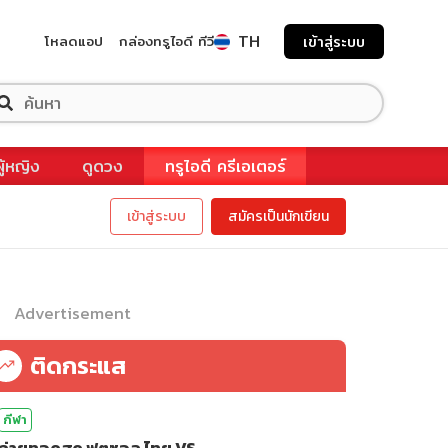
TH
โหลดแอป
กล่องทรูไอดี ทีวี
เข้าสู่ระบบ
ผู้หญิง
ดูดวง
ทรูไอดี ครีเอเตอร์
เข้าสู่ระบบ
สมัครเป็นนักเขียน
Advertisement
ติดกระแส
กีฬา
ถ่ายทอดสด ฟุตซอล ไทย VS