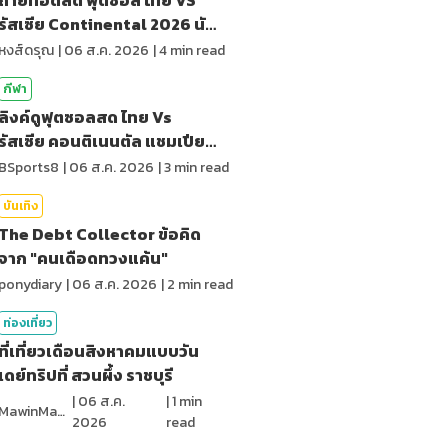
รัสเซีย Continental 2026 นัด
สุดท้าย
หงส์ดรุณ
|
06 ส.ค. 2026
|
4
min read
กีฬา
ลิงค์ดูฟุตซอลสด ไทย Vs
รัสเซีย คอนติเนนตัล แชมเปียน
ชิพ 2026
BSports8
|
06 ส.ค. 2026
|
3
min read
บันเทิง
The Debt Collector ข้อคิด
จาก "คนเดือดทวงแค้น"
ponydiary
|
06 ส.ค. 2026
|
2
min read
ท่องเที่ยว
ที่เที่ยวเดือนสิงหาคมแบบวัน
เดย์ทริปที่ สวนผึ้ง ราชบุรี
|
06 ส.ค.
|
1
min
MawinMatravel
2026
read