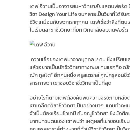
เดฟ อีวานเป็นอาจารย์มหาวิทยาลัยแสตนฟอร์ด ปัจจุ
วิชา Design Your Life จนกลายเป็นวิชาที่ได้ร
ชีวิตเหมือนกับพวกเราทุกคน เดฟเชื่อว่าสิ่งที่ตน
ไปเรียนสาขาชีววิทยาที่มหาวิทยาลัยสแตนฟอร์ด
ความเชื่อของเดฟมาจากบุคคล 2 คน ซึ่งเปรียบเสมื
แล้วอยากเป็นนักชีววิทยาทางทะเล คนแรกคือ ฌัก 
ฌัก กูสโต” อีกคนหนึ่ง ครูสเตราส์ คุณครูสอนชี
สารภาพว่า เขาชอบวิชาชีววิทยาเป็นที่สุด
อย่างไรก็ตามเดฟต้องค้นพบความจริงภายหลังต่อม
เขาเกลียดวิชาชีววิทยาเป็นอย่างมาก แถมทำคะแนนไ
จำเป็นต้องเรียนชีวเคมี กับอณูชีววิทยา ซึ่งนักศ
มาทบทวนตนเอง เขาพบว่า เหตุผลที่เขาชอบเรียนชีว
คุณครูสเตราส์ต่างหากที่ทำให้วิชาชีววิทยาเป็นวิชาที