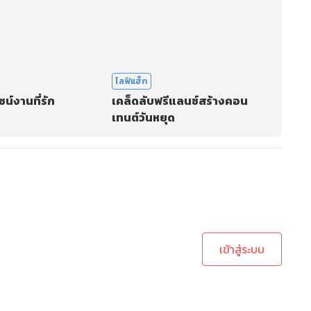
ไลฟ์แฮ็ก
น์งานที่รัก
เคล็ดลับฟรีแลนซ์สร้างคอน
เทนต์วันหยุด
ะบบเพื่อทำการคอมเม้นต์
เข้าสู่ระบบ