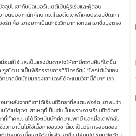
บันเขากับบิลเบอร์เนตต์เป็นผู้ริเริ่มและผู้สอน
ับความนิยมจากนักศึกษา แต่ในอดีตเดฟก็เคยประสบปัญหา
เองรัก คือ เขาอยากเป็นนักชีววิทยาทางทะเล เขาจึงมุ่งตรง
อนฮีโร่ และเป็นแรงบันดาลใจให้เขามีความฝันที่โตขึ้น
กูสโต เขาเป็นพิธีกรรายการทีวีโทรทัศน์ “โลกใต้น้ำของ
ววิทยาสมัยมัธยมของเขา เดฟได้คะแนนวิชานี้ดีมาก เขา
าหลังจากที่เขาได้เรียนชีวิทยาที่สแตนฟอร์ด เขาพบว่า
ด้แย่สุดๆ สาเหตุที่เป็นเช่นนั้นเพราะการเรียนชีววิทยา
ึกษาที่ทำคะแนนได้ดีจะเป็นนักศึกษาแพทย์ และเมื่อเดฟกลับ
วิทยานั้นไม่ใช่เนื้อหาของวิชานี้แต่เป็นวิธีการสอนของ
่น่าสนใจ เมื่อเขารู้ดังนี้แล้ว เขาจึงเปลี่ยนไปเรียนต่อด้าน