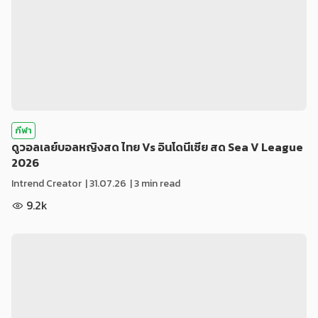
กีฬา
ดูวอลเลย์บอลหญิงสด ไทย Vs อินโดนีเซีย สด Sea V League
2026
Intrend Creator
|
31.07.26
| 3 min read
9.2k