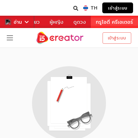
TH
เข้าสู่ระบบ
าหาร
อ่าน
ท่องเที่ยว
ผู้หญิง
ดูดวง
ทรูไอดี ครีเอเตอร์
เข้าสู่ระบบ