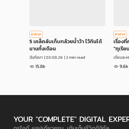
อาหาร
อาหาร
5 เคล็คลับเก็บกล้วยน้ำว้า ไว้กินได้
เรื่องที
นานทั้งเดือน
"ทุเรีย
ฉันท์ชมา
|
03.08.26
| 2 min read
เดือนละหม
15.8k
9.6k
YOUR "COMPLETE" DIGITAL EXPE
ทรูไอดี แอปเดียวครบ...เติมเต็มชีวิตดิจิทัล