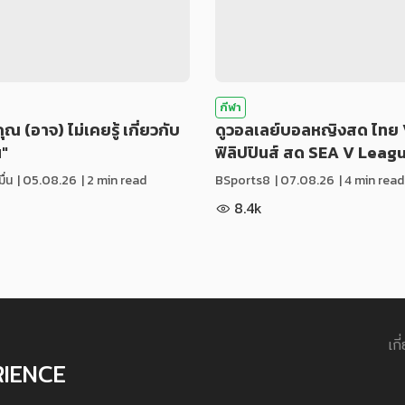
กีฬา
่คุณ (อาจ) ไม่เคยรู้ เกี่ยวกับ
ดูวอลเลย์บอลหญิงสด ไทย 
น"
ฟิลิปปินส์ สด SEA V Leag
ื่น
|
05.08.26
| 2 min read
BSports8
|
07.08.26
| 4 min read
8.4k
เกี
RIENCE