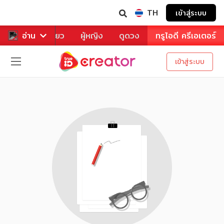
TH
เข้าสู่ระบบ
าหาร
อ่าน
ท่องเที่ยว
ผู้หญิง
ดูดวง
ทรูไอดี ครีเอเตอร์
เข้าสู่ระบบ