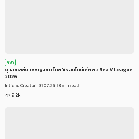
กีฬา
ดูวอลเลย์บอลหญิงสด ไทย Vs อินโดนีเซีย สด Sea V League
2026
Intrend Creator
|
31.07.26
| 3 min read
9.2k