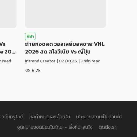
กีฬา
Vs
ถ่ายทอดสด วอลเลย์บอลชาย VNL
ue 20…
2026 สด สโลวีเนีย Vs ญี่ปุ่น
in read
Intrend Creator
|
02.08.26
| 3 min read
6.7k
่ยวกับทรูไอดี
ข้อกำหนดและเงื่อนไข
นโยบายความเป็นส่วนตัว
จุดหมายยอดนิยมในไทย - สิ่งที่น่าสนใจ
ติดต่อเรา