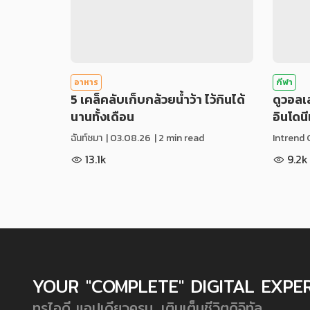
อาหาร
กีฬา
5 เคล็คลับเก็บกล้วยน้ำว้า ไว้กินได้
ดูวอล
นานทั้งเดือน
อินโดน
ฉันท์ชมา
|
03.08.26
| 2 min read
Intrend 
13.1k
9.2k
YOUR "COMPLETE" DIGITAL EXPE
ทรูไอดี แอปเดียวครบ...เติมเต็มชีวิตดิจิทัล