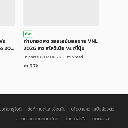
กีฬา
Vs
ถ่ายทอดสด วอลเลย์บอลชาย VNL
ue 20…
2026 สด สโลวีเนีย Vs ญี่ปุ่น
BSports8
|
02.08.26
| 3 min read
6.7k
่ยวกับทรูไอดี
ข้อกำหนดและเงื่อนไข
นโยบายความเป็นส่วนตัว
จุดหมายยอดนิยมในไทย - สิ่งที่น่าสนใจ
ติดต่อเรา