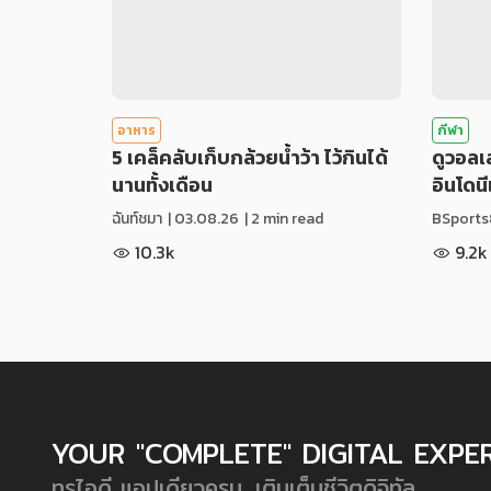
อาหาร
กีฬา
5 เคล็คลับเก็บกล้วยน้ำว้า ไว้กินได้
ดูวอล
นานทั้งเดือน
อินโดน
ฉันท์ชมา
|
03.08.26
| 2 min read
BSports
10.3k
9.2k
YOUR "COMPLETE" DIGITAL EXPE
ทรูไอดี แอปเดียวครบ...เติมเต็มชีวิตดิจิทัล