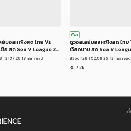
กีฬา
เลย์บอลหญิงสด ไทย Vs
ดูวอลเลย์บอลหญิงสด ไทย 
ีเซีย สด Sea V League 2…
เวียดนาม สด Sea V Leag
8
|
31.07.26
| 3 min read
BSports8
|
02.08.26
| 3 min read
7.2k
เกี
RIENCE