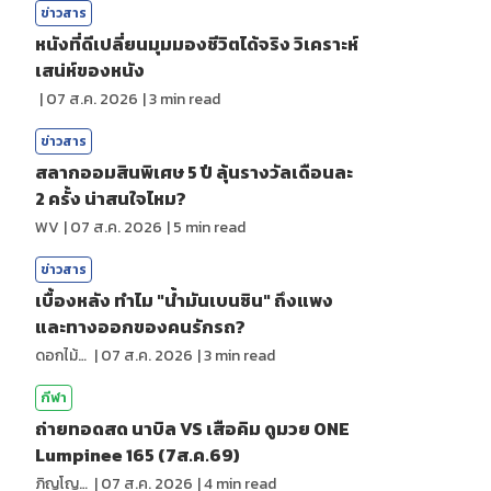
ข่าวสาร
หนังที่ดีเปลี่ยนมุมมองชีวิตได้จริง วิเคราะห์
เสน่ห์ของหนัง
|
07 ส.ค. 2026
|
3
min read
ข่าวสาร
สลากออมสินพิเศษ 5 ปี ลุ้นรางวัลเดือนละ
2 ครั้ง น่าสนใจไหม?
WV
|
07 ส.ค. 2026
|
5
min read
ข่าวสาร
เบื้องหลัง ทำไม "น้ำมันเบนซิน" ถึงแพง
และทางออกของคนรักรถ?
ดอกไม้กับสายน้ำ
|
07 ส.ค. 2026
|
3
min read
กีฬา
ถ่ายทอดสด นาบิล VS เสือคิม ดูมวย ONE
Lumpinee 165 (7ส.ค.69)
ภิญโญ ส่องแสง
|
07 ส.ค. 2026
|
4
min read