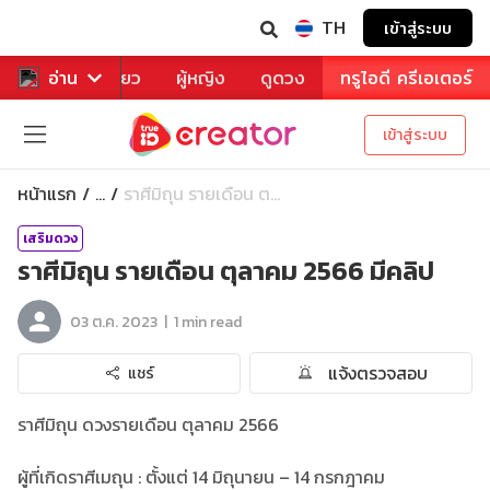
TH
เข้าสู่ระบบ
าหาร
อ่าน
ท่องเที่ยว
ผู้หญิง
ดูดวง
ทรูไอดี ครีเอเตอร์
เข้าสู่ระบบ
หน้าแรก
ราศีมิถุน รายเดือน ต...
...
เสริมดวง
ราศีมิถุน รายเดือน ตุลาคม 2566 มีคลิป
|
03 ต.ค. 2023
1 min read
แจ้งตรวจสอบ
แชร์
ราศีมิถุน ดวงรายเดือน ตุลาคม 2566
ผู้ที่เกิดราศีเมถุน : ตั้งแต่ 14 มิถุนายน – 14 กรกฎาคม