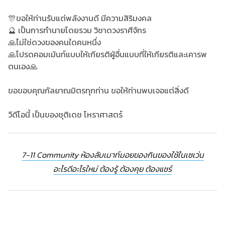
🎊ขอให้ท่านรับแต่พลังงานดี มีความสิริมงคล
🔮 เป็นการทำนายโดยรวม วิชาดวงราศีจักร
🙏ไม่ใช่ดวงของคนใดคนหนึ่ง
🙏โปรดคอมเม้นท์แบบให้เกียรติผู้อื่นแบบที่ให้เกียรติและเคารพ
ตนเอง🙏
ขอขอบคุณกัลยาณมิตรทุกท่าน ขอให้ท่านพบเจอแต่สิ่งดี
วีดีโอนี้ เป็นของชุติเดช โหราศาสตร์
7-11 Community ห้องลับเมาท์มอยของกินของใช้ในเซเว่น
อะไรดีอะไรใหม่ ต้องรู้ ต้องคุย ต้องแชร์