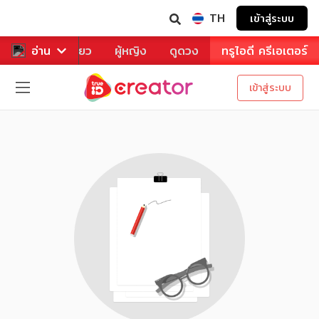
TH
เข้าสู่ระบบ
าหาร
อ่าน
ท่องเที่ยว
ผู้หญิง
ดูดวง
ทรูไอดี ครีเอเตอร์
เข้าสู่ระบบ