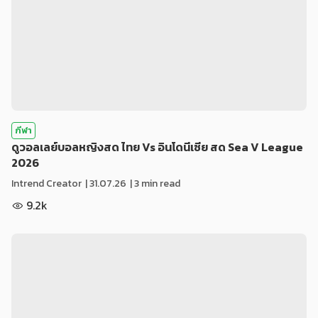
กีฬา
ดูวอลเลย์บอลหญิงสด ไทย Vs อินโดนีเซีย สด Sea V League
2026
Intrend Creator
|
31.07.26
| 3 min read
9.2k