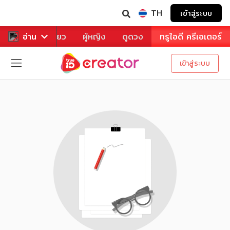
TH
เข้าสู่ระบบ
าหาร
อ่าน
ท่องเที่ยว
ผู้หญิง
ดูดวง
ทรูไอดี ครีเอเตอร์
เข้าสู่ระบบ