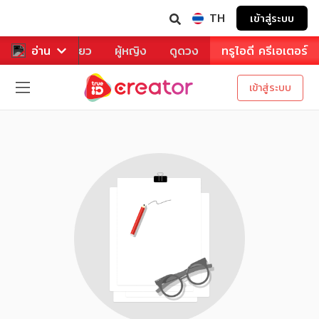
TH
เข้าสู่ระบบ
าหาร
อ่าน
ท่องเที่ยว
ผู้หญิง
ดูดวง
ทรูไอดี ครีเอเตอร์
เข้าสู่ระบบ