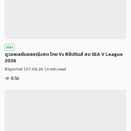
กีฬา
ดูวอลเลย์บอลหญิงสด ไทย Vs ฟิลิปปินส์ สด SEA V League
2026
BSports8
|
07.08.26
| 4 min read
8.5k