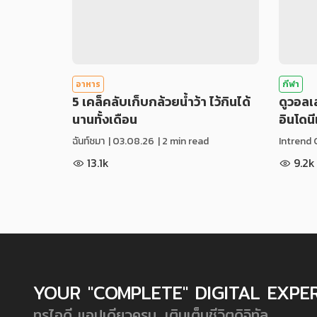
อาหาร
กีฬา
5 เคล็คลับเก็บกล้วยน้ำว้า ไว้กินได้
ดูวอล
นานทั้งเดือน
อินโดน
ฉันท์ชมา
|
03.08.26
| 2 min read
Intrend 
13.1k
9.2k
YOUR "COMPLETE" DIGITAL EXPE
ทรูไอดี แอปเดียวครบ...เติมเต็มชีวิตดิจิทัล