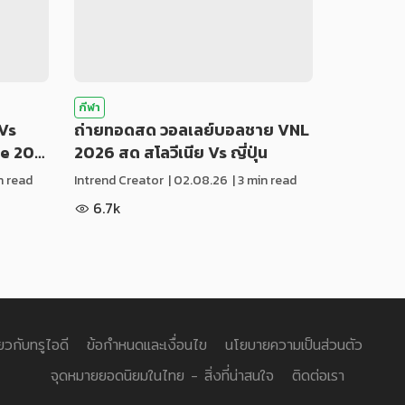
กีฬา
Vs
ถ่ายทอดสด วอลเลย์บอลชาย VNL
ue 20…
2026 สด สโลวีเนีย Vs ญี่ปุ่น
in read
Intrend Creator
|
02.08.26
| 3 min read
6.7k
่ยวกับทรูไอดี
ข้อกำหนดและเงื่อนไข
นโยบายความเป็นส่วนตัว
จุดหมายยอดนิยมในไทย - สิ่งที่น่าสนใจ
ติดต่อเรา