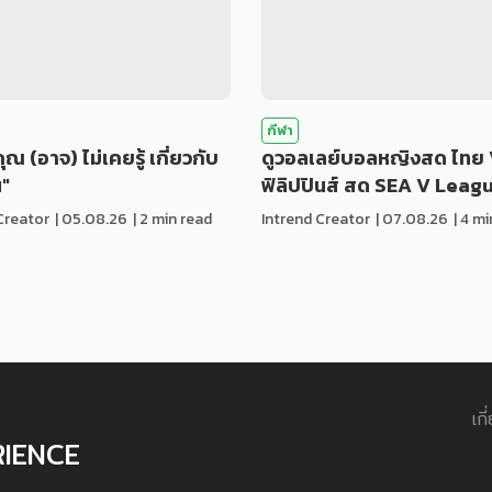
กีฬา
่คุณ (อาจ) ไม่เคยรู้ เกี่ยวกับ
ดูวอลเลย์บอลหญิงสด ไทย 
น"
ฟิลิปปินส์ สด SEA V Leag
Creator
|
05.08.26
| 2 min read
Intrend Creator
|
07.08.26
| 4 m
เกี
RIENCE