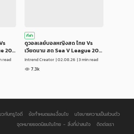
กีฬา
Vs
ดูวอลเลย์บอลหญิงสด ไทย Vs
ue 20…
เวียดนาม สด Sea V League 20…
in read
Intrend Creator
|
02.08.26
| 3 min read
7.3k
่ยวกับทรูไอดี
ข้อกำหนดและเงื่อนไข
นโยบายความเป็นส่วนตัว
จุดหมายยอดนิยมในไทย - สิ่งที่น่าสนใจ
ติดต่อเรา