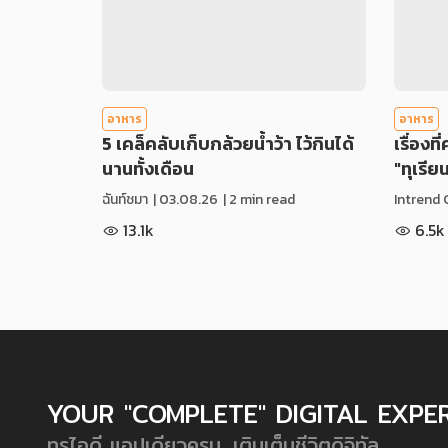
อาหาร
อาหาร
5 เคล็คลับเก็บกล้วยน้ำว้า ไว้กินได้
เรื่องที
นานทั้งเดือน
"ทุเรีย
ฉันท์ชมา
|
03.08.26
| 2 min read
Intrend 
13.1k
6.5k
YOUR "COMPLETE" DIGITAL EXPE
ทรูไอดี แอปเดียวครบ...เติมเต็มชีวิตดิจิทัล