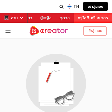
TH
เข้าสู่ระบบ
าหาร
อ่าน
ท่องเที่ยว
ผู้หญิง
ดูดวง
ทรูไอดี ครีเอเตอร์
เข้าสู่ระบบ