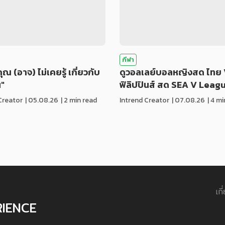
กีฬา
่คุณ (อาจ) ไม่เคยรู้ เกี่ยวกับ
ดูวอลเลย์บอลหญิงสด ไทย 
น"
ฟิลิปปินส์ สด SEA V Leag
Creator
|
05.08.26
| 2 min read
Intrend Creator
|
07.08.26
| 4 m
เกี
RIENCE