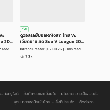
กีฬา
Vs
ดูวอลเลย์บอลหญิงสด ไทย Vs
ue 20…
เวียดนาม สด Sea V League 20…
in read
Intrend Creator
|
02.08.26
| 3 min read
7.3k
่ยวกับทรูไอดี
ข้อกำหนดและเงื่อนไข
นโยบายความเป็นส่วนตัว
จุดหมายยอดนิยมในไทย - สิ่งที่น่าสนใจ
ติดต่อเรา