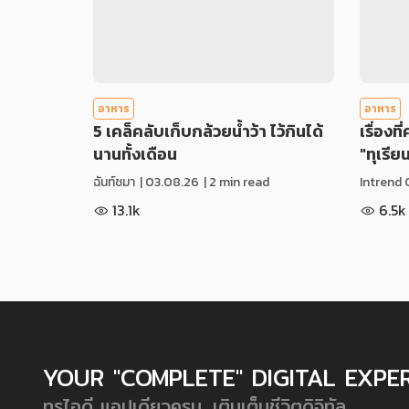
อาหาร
อาหาร
5 เคล็คลับเก็บกล้วยน้ำว้า ไว้กินได้
เรื่องที
นานทั้งเดือน
"ทุเรีย
ฉันท์ชมา
|
03.08.26
| 2 min read
Intrend 
13.1k
6.5k
YOUR "COMPLETE" DIGITAL EXPE
ทรูไอดี แอปเดียวครบ...เติมเต็มชีวิตดิจิทัล