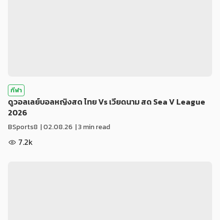
กีฬา
ดูวอลเลย์บอลหญิงสด ไทย Vs เวียดนาม สด Sea V League
2026
BSports8
|
02.08.26
| 3 min read
7.2k