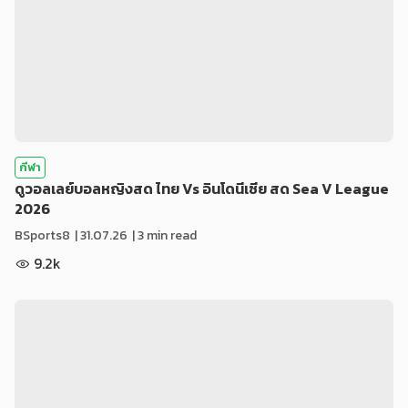
กีฬา
ดูวอลเลย์บอลหญิงสด ไทย Vs อินโดนีเซีย สด Sea V League
2026
BSports8
|
31.07.26
| 3 min read
9.2k