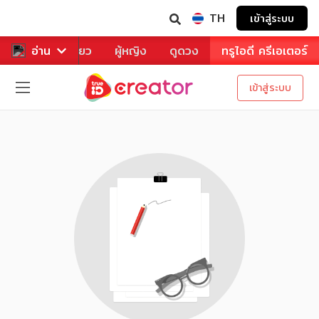
TH
เข้าสู่ระบบ
าหาร
อ่าน
ท่องเที่ยว
ผู้หญิง
ดูดวง
ทรูไอดี ครีเอเตอร์
เข้าสู่ระบบ