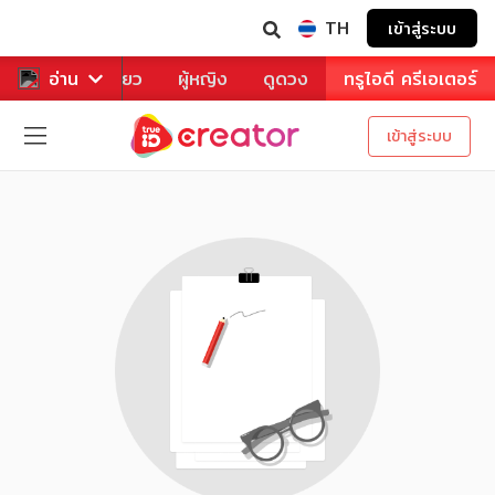
TH
เข้าสู่ระบบ
าหาร
อ่าน
ท่องเที่ยว
ผู้หญิง
ดูดวง
ทรูไอดี ครีเอเตอร์
เข้าสู่ระบบ