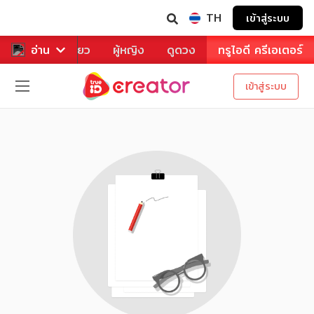
TH
เข้าสู่ระบบ
าหาร
อ่าน
ท่องเที่ยว
ผู้หญิง
ดูดวง
ทรูไอดี ครีเอเตอร์
เข้าสู่ระบบ