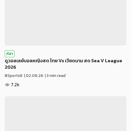
กีฬา
ดูวอลเลย์บอลหญิงสด ไทย Vs เวียดนาม สด Sea V League
2026
BSports8
|
02.08.26
| 3 min read
7.2k