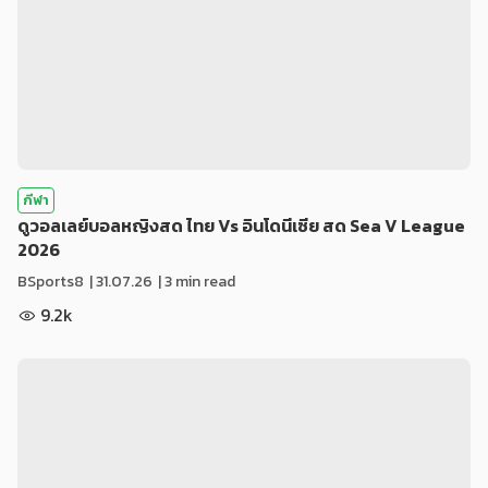
กีฬา
ดูวอลเลย์บอลหญิงสด ไทย Vs อินโดนีเซีย สด Sea V League
2026
BSports8
|
31.07.26
| 3 min read
9.2k