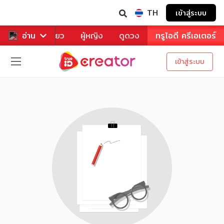
TH
เข้าสู่ระบบ
าหาร
อ่าน
ท่องเที่ยว
ผู้หญิง
ดูดวง
ทรูไอดี ครีเอเตอร์
เข้าสู่ระบบ