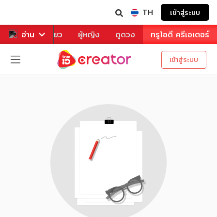
TH
เข้าสู่ระบบ
าหาร
อ่าน
ท่องเที่ยว
ผู้หญิง
ดูดวง
ทรูไอดี ครีเอเตอร์
เข้าสู่ระบบ