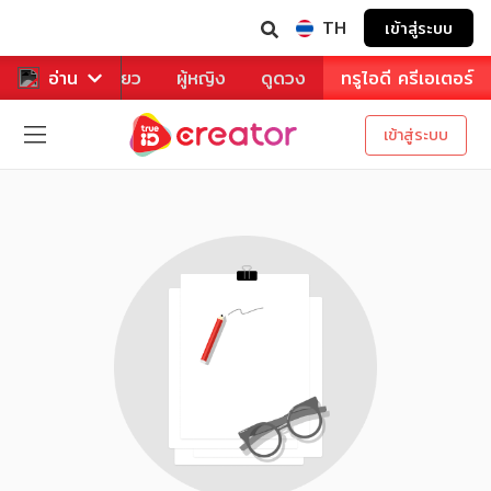
TH
เข้าสู่ระบบ
าหาร
อ่าน
ท่องเที่ยว
ผู้หญิง
ดูดวง
ทรูไอดี ครีเอเตอร์
เข้าสู่ระบบ