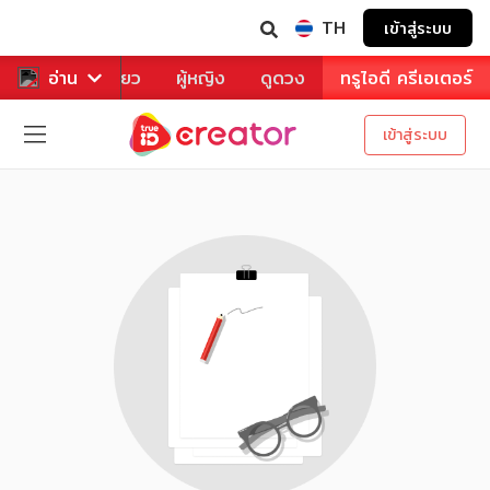
TH
เข้าสู่ระบบ
าหาร
อ่าน
ท่องเที่ยว
ผู้หญิง
ดูดวง
ทรูไอดี ครีเอเตอร์
เข้าสู่ระบบ