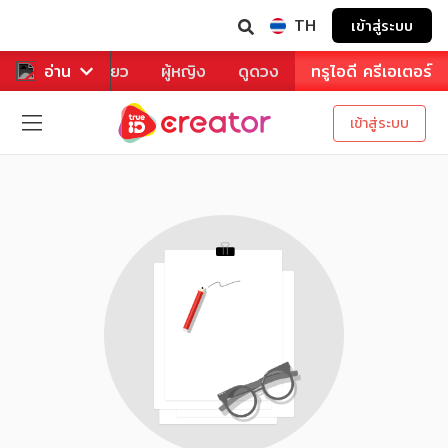
TH
เข้าสู่ระบบ
าหาร
อ่าน
ท่องเที่ยว
ผู้หญิง
ดูดวง
ทรูไอดี ครีเอเตอร์
เข้าสู่ระบบ