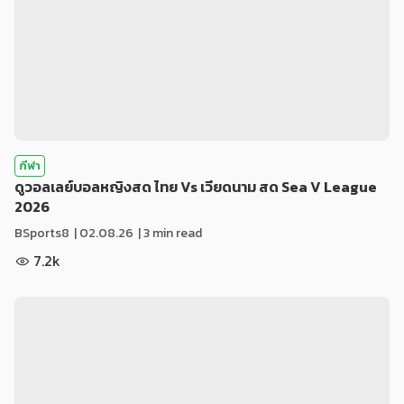
กีฬา
ดูวอลเลย์บอลหญิงสด ไทย Vs เวียดนาม สด Sea V League
2026
BSports8
|
02.08.26
| 3 min read
7.2k