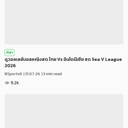
กีฬา
ดูวอลเลย์บอลหญิงสด ไทย Vs อินโดนีเซีย สด Sea V League
2026
BSports8
|
31.07.26
| 3 min read
9.2k