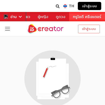
TH
เข้าสู่ระบบ
าหาร
อ่าน
ท่องเที่ยว
ผู้หญิง
ดูดวง
ทรูไอดี ครีเอเตอร์
เข้าสู่ระบบ