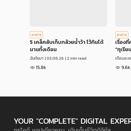
อาหาร
อาหาร
5 เคล็คลับเก็บกล้วยน้ำว้า ไว้กินได้
เรื่องที
นานทั้งเดือน
"ทุเรีย
ฉันท์ชมา
|
03.08.26
| 2 min read
เดือนละหม
15.8k
9.6k
YOUR "COMPLETE" DIGITAL EXPE
ทรูไอดี แอปเดียวครบ...เติมเต็มชีวิตดิจิทัล