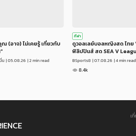
กีฬา
่คุณ (อาจ) ไม่เคยรู้ เกี่ยวกับ
ดูวอลเลย์บอลหญิงสด ไทย 
น"
ฟิลิปปินส์ สด SEA V Leag
ื่น
|
05.08.26
| 2 min read
BSports8
|
07.08.26
| 4 min read
8.4k
เกี
RIENCE