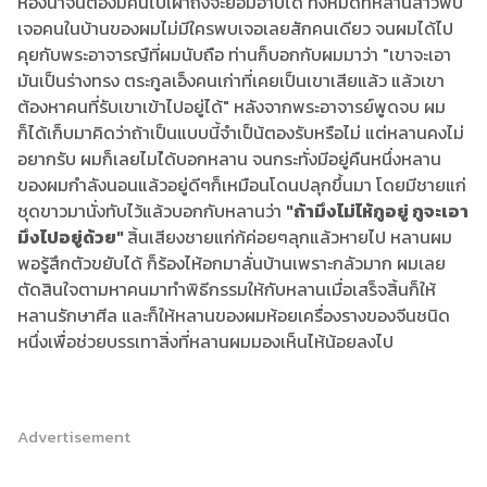
ห้องน้ำจนต้องมีคนไปเฝ้าถึงจะยอมอาบได้ ทั้งหมดที่หลานสาวพบ
เจอคนในบ้านของผมไม่มีใครพบเจอเลยสักคนเดียว จนผมได้ไป
คุยกับพระอาจารญืที่ผมนับถือ ท่านก็บอกกับผมมาว่า "เขาจะเอา
มันเป็นร่างทรง ตระกูลเอ็งคนเก่าที่เคยเป็นเขาเสียแล้ว แล้วเขา
ต้องหาคนที่รับเขาเข้าไปอยู่ได้" หลังจากพระอาจารย์พูดจบ ผม
ก็ได้เก็บมาคิดว่าถ้าเป็นแบบนี้จำเป็น้ตองรับหรือไม่ แต่หลานคงไม่
อยากรับ ผมก็เลยไมไ่ด้บอกหลาน จนกระทั่งมีอยู่คืนหนึ่งหลาน
ของผมกำลังนอนแล้วอยู่ดีๆก็เหมือนโดนปลุกขึ้นมา โดยมีชายแก่
ชุดขาวมานั่งทับไว้แล้วบอกกับหลานว่า
"ถ้ามึงไม่ไห้กูอยู่ กูจะเอา
มึงไปอยู่ด้วย"
สิ้นเสียงชายแก่ก้ค่อยๆลุกแล้วหายไป หลานผม
พอรู้สึกตัวขยับได้ ก็ร้องไห้อกมาลั่นบ้านเพราะกลัวมาก ผมเลย
ตัดสินใจตามหาคนมาทำพิธีกรรมให้กับหลานเมื่อเสร็จสิ้นก็ให้
หลานรักษาศีล และก็ให้หลานของผมห้อยเครื่องรางของจีนชนิด
หนึ่งเพื่อช่วยบรรเทาสิ่งที่หลานผมมองเห็นไห้น้อยลงไป
Advertisement