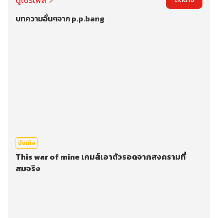
บทความอื่นๆจาก p.p.bang
บันเทิง
This war of mine เกมส์เอาตัวรอดจากสงครามที่
สมจริง