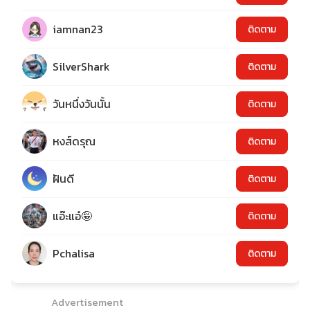
iamnan23
ติดตาม
SilverShark
ติดตาม
วันหนึ่งวันนั้น
ติดตาม
หงส์ดรุณ
ติดตาม
ฝันดี
ติดตาม
แอ๊ะแอ๋🤪
ติดตาม
Pchalisa
ติดตาม
Advertisement