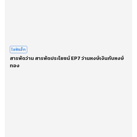
ไลฟ์แฮ็ก
สารพัดว่าน สารพัดประโยชน์ EP7 ว่านหงษ์เงินกับหงษ์
ทอง