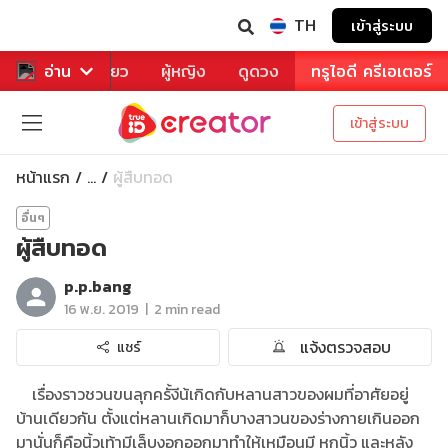
TH
เข้าสู่ระบบ
าหาร
อ่าน
ท่องเที่ยว
ผู้หญิง
ดูดวง
ทรูไอดี ครีเอเตอร์
เข้าสู่ระบบ
หน้าแรก
ผู้สืบทอด
...
อื่นๆ
ผู้สืบทอด
p.p.bang
|
16 พ.ย. 2019
2 min read
แจ้งตรวจสอบ
แชร์
เรื่องราวชวนขนลุกครั้งีน้เกิดกับหลานสาวของผมที่อาศัยอยู่
บ้านเดียวกัน ตั้งแต่หลานเกิดมาก็บางสาวนของร่างกายเกินออก
มานั่นก็คือนิ้วเท้ามีเล็บงอกออกมาทำให้เหมือนมี หกนิ้ว และหลัง