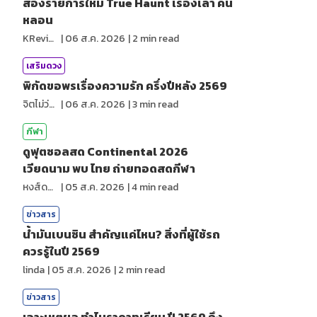
ส่องรายการใหม่ True Haunt เรื่องเล่า คืน
หลอน
KReview
|
06 ส.ค. 2026
|
2
min read
เสริมดวง
พิกัดขอพรเรื่องความรัก ครึ่งปีหลัง 2569
จิตไม่ว่าง
|
06 ส.ค. 2026
|
3
min read
กีฬา
ดูฟุตซอลสด Continental 2026
เวียดนาม พบ ไทย ถ่ายทอดสดกีฬา
หงส์ดรุณ
|
05 ส.ค. 2026
|
4
min read
ข่าวสาร
น้ำมันเบนซิน สำคัญแค่ไหน? สิ่งที่ผู้ใช้รถ
ควรรู้ในปี 2569
linda
|
05 ส.ค. 2026
|
2
min read
ข่าวสาร