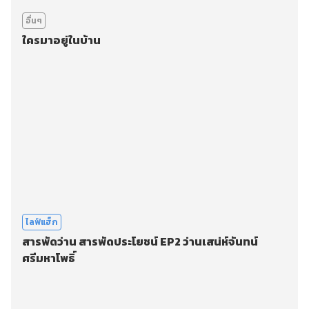
อื่นๆ
ใครมาอยู่ในบ้าน
ไลฟ์แฮ็ก
สารพัดว่าน สารพัดประโยชน์ EP2 ว่านเสน่ห์จันทน์
ศรีมหาโพธิ์