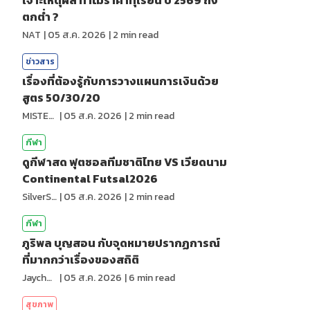
เจาะเหตุผล ทำไมราคาทุเรียน ปี 2569 ถึง
ตกต่ำ ?
NAT
|
05 ส.ค. 2026
|
2
min read
ข่าวสาร
เรื่องที่ต้องรู้กับการวางแผนการเงินด้วย
สูตร 50/30/20
MISTER1997
|
05 ส.ค. 2026
|
2
min read
กีฬา
ดูกีฬาสด ฟุตซอลทีมชาติไทย VS เวียดนาม
Continental Futsal2026
SilverShark
|
05 ส.ค. 2026
|
2
min read
กีฬา
ภูริพล บุญสอน กับจุดหมายปรากฏการณ์
ที่มากกว่าเรื่องของสถิติ
Jaychou
|
05 ส.ค. 2026
|
6
min read
สุขภาพ