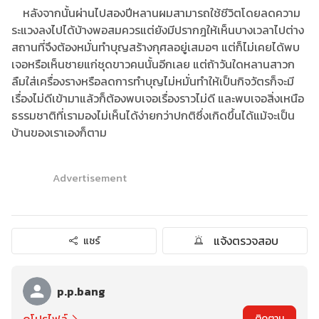
หลังจากนั้นผ่านไปสองปีหลานผมสามารถใช้ชีวิตโดยลดความ
ระแวงลงไปได้บ้างพอสมควรแต่ยังมีปรากฎให้เห็นบางเวลาไปต่าง
สถานที่จึงต้องหมั่นทำบุญสร้างกุศลอยู่เสมอๆ แต่ก็ไม่เคยได้พบ
เจอหรือเห็นชายแก่ชุดขาวคนนั้นอีกเลย แต่ถ้าวันใดหลานสาวก
ลืมใส่เครื่องรางหรือลดการทำบุญไม่หมั่นทำให้เป็นกิจวัตรก็จะมี
เรื่องไม่ดีเข้ามาแล้วก็ต้องพบเจอเรื่องราวไม่ดี และพบเจอสิ่งเหนือ
ธรรมชาติที่เรามองไม่เห็นได้ง่ายกว่าปกติซึ่งเกิดขึ้นได้แม้จะเป็น
บ้านของเราเองก็ตาม
Advertisement
แจ้งตรวจสอบ
แชร์
p.p.bang
ดูโปรไฟล์
ติดตาม