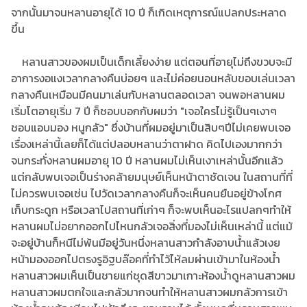
จากนั้นมาจนหลานอายุได้ 10 ปี ก็เกิดเหตุการณ์แปลกประหลาด
ขึ้น
หลานสาวของผมเป็นเด็กเลี้ยงง่าย แต่ตอนที่อายุไม่ถึงขวบจะมี
อาการงอแงเวลากลางคืนบ่อยๆ และไม่ค่อยนอนหลับขอบเล่นเวลา
กลางคืนเหมือนมีคนมาเล่นกับหลานตลอดเวลา จนพอหลานผม
เริ่มโตอายุเริ่ม 7 ปี ก็ชอบบอกกับผมว่า "เจอใครไม่รู้เป็นๆเงาๆ
ชอบแอบมอง หนูกลัว" ซึ่งบ้านที่ผมอยู่มาเป็นสิบๆปีไม่เคยพบเจอ
เรื่องเหล่านี้เลยก็ได้แต่ปลอบหลานว่าตาฝาด คิดไปเองมากกว่า
จนกระทั่งหลานผมอายุ 10 ปี หลานผมไม่เห็นเงาเหล่านั้นอีกแล้ว
แต่กลับพบเจอเป็นร่างคล้ายมนุษย์เห็นหน้าตาชัดเจน ในสถานที่ที่
ไม่ควรพบเจอเช่น ไปวัดเวลากลางคืนก็จะเห็นคนยืนอยู่ข้างโกศ
เก็บกระดูก หรือเวลาไปสถานที่เก่าๆ ก็จะพบเห็นอะไรแปลกๆทำให้
หลานผมไม่อยากออกไปไหนกลัวเจอสิ่งที่มองไม่เห็นเหล่านี้ แต่แม้
จะอยู่บ้านก็หนีไม่พ้นมีอยู่วันหนึ่งหลานสาวกำลังอาบน้ำแล้วเงย
หน้ามองออกไปตรงรูอิฐบล๊อคที่ทำไว้ไห้ลมผ่านเข้ามาในห้องน้ำ
หลานสาวผมเห็นเป็นชายแก่ชุดสีขาวมาเกาะห้องน้ำดูหลานสาวผม
หลานสาวผมตกใจและกลัวมากจนทำให้หลานสาวผมกลัวการเข้า