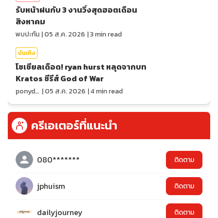
รับหน้าฝนกับ 3 งานวิ่งสุดฮอตเดือน
สิงหาคม
พบปะกัน
|
05 ส.ค. 2026
|
3
min read
บันเทิง
โซเชียลเดือด! ryan hurst หลุดจากบท
Kratos ซีรีส์ God of War
ponydiary
|
05 ส.ค. 2026
|
4
min read
ครีเอเตอร์ที่แนะนำ
080*******
ติดตาม
jphuism
ติดตาม
dailyjourney
ติดตาม