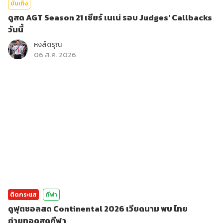
บันเทิง
ดูสด AGT Season 21 เชียร์ เนเน่ รอบ Judges' Callbacks
วันนี้
หงส์ดรุณ
06 ส.ค. 2026
ติดกระแส
กีฬา
ดูฟุตซอลสด Continental 2026 เวียดนาม พบ ไทย
ถ่ายทอดสดกีฬา