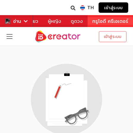
TH
เข้าสู่ระบบ
าหาร
อ่าน
ท่องเที่ยว
ผู้หญิง
ดูดวง
ทรูไอดี ครีเอเตอร์
เข้าสู่ระบบ