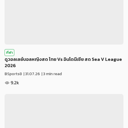
กีฬา
ดูวอลเลย์บอลหญิงสด ไทย Vs อินโดนีเซีย สด Sea V League
2026
BSports8
|
31.07.26
| 3 min read
9.2k