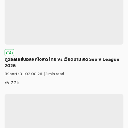
กีฬา
ดูวอลเลย์บอลหญิงสด ไทย Vs เวียดนาม สด Sea V League
2026
BSports8
|
02.08.26
| 3 min read
7.2k