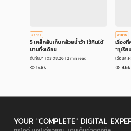
อาหาร
อาหาร
5 เคล็คลับเก็บกล้วยน้ำว้า ไว้กินได้
เรื่องที
นานทั้งเดือน
"ทุเรีย
ฉันท์ชมา
|
03.08.26
| 2 min read
เดือนละหม
15.8k
9.6k
YOUR "COMPLETE" DIGITAL EXPE
ทรูไอดี แอปเดียวครบ...เติมเต็มชีวิตดิจิทัล