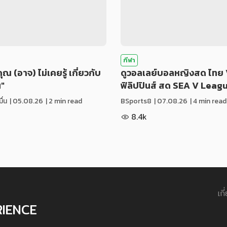
กีฬา
่คุณ (อาจ) ไม่เคยรู้ เกี่ยวกับ
ดูวอลเลย์บอลหญิงสด ไทย 
น"
ฟิลิปปินส์ สด SEA V Leag
ื่น
|
05.08.26
| 2 min read
BSports8
|
07.08.26
| 4 min read
8.4k
เกี
RIENCE