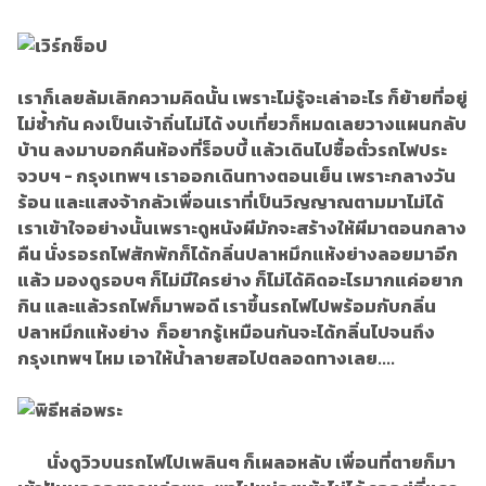
เราก็เลยล้มเลิกความคิดนั้น เพราะไม่รู้จะเล่าอะไร ก็ย้ายที่อยู่
ไม่ซ้ำกัน คงเป็นเจ้าถิ่นไม่ได้ งบเที่ยวก็หมดเลยวางแผนกลับ
บ้าน ลงมาบอกคืนห้องที่ร็อบบี้ แล้วเดินไปซื้อตั๋วรถไฟประ
จวบฯ - กรุงเทพฯ เราออกเดินทางตอนเย็น เพราะกลางวัน
ร้อน และแสงจ้ากลัวเพื่อนเราที่เป็นวิญญาณตามมาไม่ได้
เราเข้าใจอย่างนั้นเพราะดูหนังผีมักจะสร้างให้ผีมาตอนกลาง
คืน นั่งรอรถไฟสักพักก็ได้กลิ่นปลาหมึกแห้งย่างลอยมาอีก
แล้ว มองดูรอบๆ ก็ไม่มีใครย่าง ก็ไม่ได้คิดอะไรมากแค่อยาก
กิน และแล้วรถไฟก็มาพอดี เราขึ้นรถไฟไปพร้อมกับกลิ่น
ปลาหมึกแห้งย่าง ก็อยากรู้เหมือนกันจะได้กลิ่นไปจนถึง
กรุงเทพฯ ไหม เอาให้น้ำลายสอไปตลอดทางเลย....
นั่งดูวิวบนรถไฟไปเพลินๆ ก็เผลอหลับ เพื่อนที่ตายก็มา