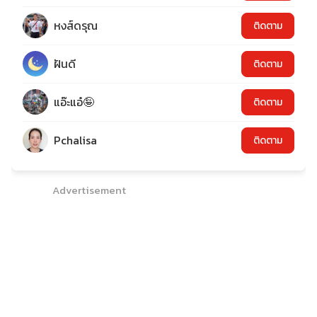
หงส์ดรุณ
ติดตาม
ฝันดี
ติดตาม
แอ๊ะแอ๋🤪
ติดตาม
Pchalisa
ติดตาม
Advertisement