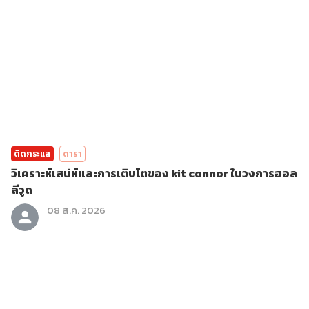
ติดกระแส
ดารา
วิเคราะห์เสน่ห์และการเติบโตของ kit connor ในวงการฮอล
ลีวูด
08 ส.ค. 2026