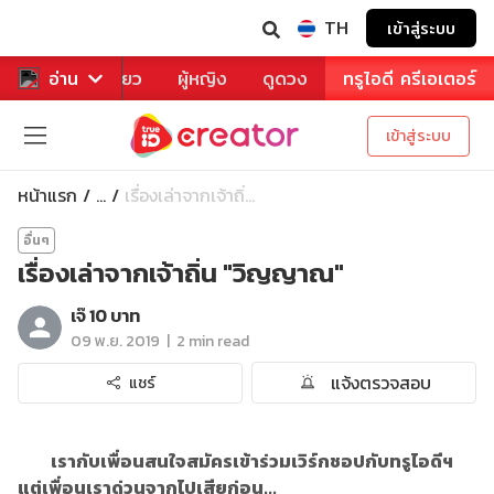
TH
เข้าสู่ระบบ
าหาร
อ่าน
ท่องเที่ยว
ผู้หญิง
ดูดวง
ทรูไอดี ครีเอเตอร์
เข้าสู่ระบบ
หน้าแรก
เรื่องเล่าจากเจ้าถิ่...
...
อื่นๆ
เรื่องเล่าจากเจ้าถิ่น "วิญญาณ"
เจ๊ 10 บาท
|
09 พ.ย. 2019
2 min read
แจ้งตรวจสอบ
แชร์
เรากับเพื่อนสนใจสมัครเข้าร่วมเวิร์กชอปกับทรูไอดีฯ
แต่เพื่อนเราด่วนจากไปเสียก่อน...