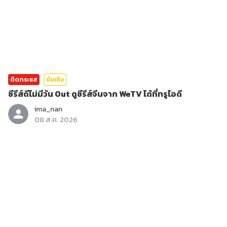
ติดกระแส
บันเทิง
ซีรีส์ดีไม่มีวัน Out ดูซีรีส์จีนจาก WeTV ได้ที่ทรูไอดี
ima_nan
08 ส.ค. 2026