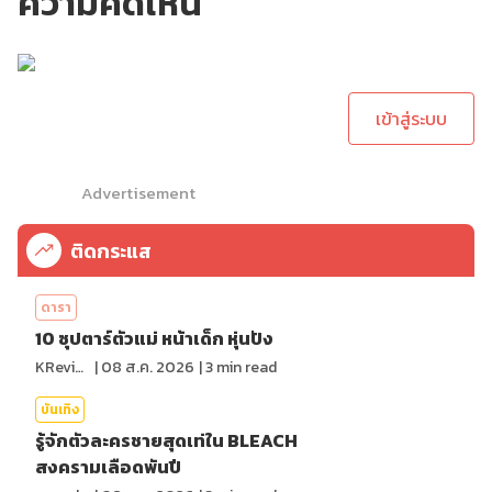
ความคิดเห็น
กรุณาเข้าสู่ระบบเพื่อ
ทำการคอมเม้นต์
เข้าสู่ระบบ
Advertisement
ติดกระแส
ดารา
10 ซุปตาร์ตัวแม่ หน้าเด็ก หุ่นปัง
KReview
|
08 ส.ค. 2026
|
3
min read
บันเทิง
รู้จักตัวละครชายสุดเท่ใน BLEACH
สงครามเลือดพันปี