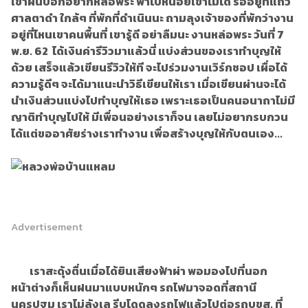
เข้าฝันบอกอยากหล่อพระ พาไปหน่อยเข้าไม่ได้ รออยู่ที่แถว
ศาลตาดำ ใกล้ๆ ที่พักที่ดำเนินนะ ถามลุงเจ้าของที่พักว่างาน
อยู่ที่ไหนเขาคนพื้นที่ เขารู้ดี อย่าลืมนะ งานหล่อพระ วันที่ 7
พ.ย. 62 ได้เงินค่ารีวิวมาแล้วนี่ แบ่งส่วนของเราทำบุญให้
ด้วย เสร็จแล้วเขียนรีวิวให้ที จะไปร่วมงานเวิร์กชอป เผื่อได้
ความรู้ดีๆ จะได้มาแนะนำวิธีเขียนให้เรา เมื่อเขียนผ่านจะได้
นำเงินส่วนแบ่งไปทำบุญให้เธอ เพราะเธอเป็นคนอนาถาไม่มี
ญาติทำบุญไปให้ มีเพื่อนอย่างเราก็จน เลยไม่อยากรบกวน
ได้แต่ขออาศัยร่างเราทำงาน เพื่อสร้างบุญให้กับตนเอง...
Advertisement
เราสะดุ้งตื่นเมื่อได้ยินเสียงฟ้าผ่า พอมองไปที่นอก
หน้าต่างก็เห็นฝนมาแบบหนักๆ รถไฟมาจอดที่สถานี
นครปฐม เราไม่ลังเล รีบโดดลงรถไฟแล้วไปต่อรถบขส. ที่