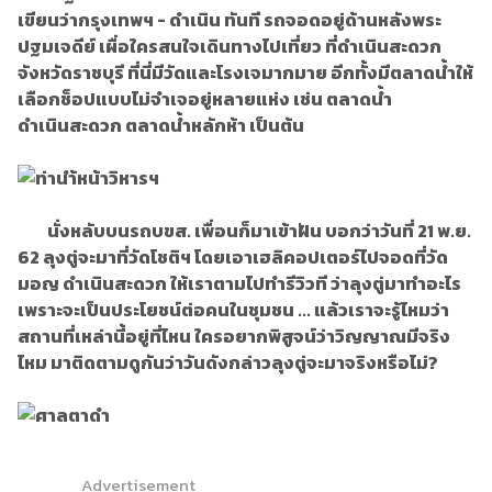
เขียนว่ากรุงเทพฯ - ดำเนิน ทันที รถจอดอยู่ด้านหลังพระ
ปฐมเจดีย์ เผื่อใครสนใจเดินทางไปเที่ยว ที่ดำเนินสะดวก
จังหวัดราชบุรี ที่นี่มีวัดและโรงเจมากมาย อีกทั้งมีตลาดน้ำให้
เลือกช็อปแบบไม่จำเจอยู่หลายแห่ง เช่น ตลาดน้ำ
ดำเนินสะดวก ตลาดน้ำหลักห้า เป็นต้น
นั่งหลับบนรถบขส. เพื่อนก็มาเข้าฝัน บอกว่าวันที่ 21 พ.ย.
62 ลุงตู่จะมาที่วัดโชติฯ โดยเอาเฮลิคอปเตอร์ไปจอดที่วัด
มอญ ดำเนินสะดวก ให้เราตามไปทำรีวิวที ว่าลุงตู่มาทำอะไร
เพราะจะเป็นประโยชน์ต่อคนในชุมชน ... แล้วเราจะรู้ไหมว่า
สถานที่เหล่านี้อยู่ที่ไหน ใครอยากพิสูจน์ว่าวิญญาณมีจริง
ไหม มาติดตามดูกันว่าวันดังกล่าวลุงตู่จะมาจริงหรือไม่?
Advertisement