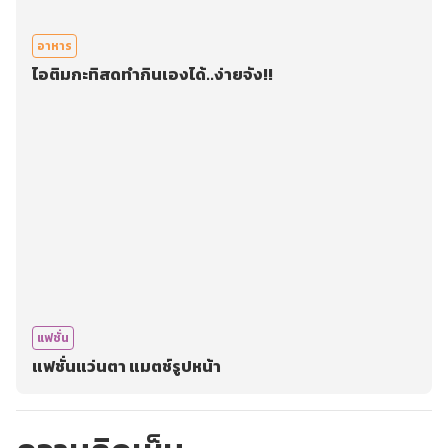
อาหาร
ไอติมกะทิสดทำกินเองได้..ง่ายจัง!!
แฟชั่น
แฟชั่นแว่นตา แมตช์รูปหน้า