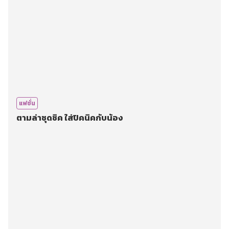
แฟชั่น
ตามล่าชุดชิค ใส่ปิคนิคกับน้อง