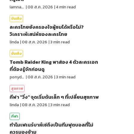
iamnan23
|
08 ส.ค. 2026
|
4
min read
บันเทิง
ละครไทยยังครองใจผู้ชมได้หรือไม่?
วิเคราะห์เสน่ห์ของละครไทย
linda
|
08 ส.ค. 2026
|
3
min read
บันเทิง
Tomb Raider King พาส่อง 4 ตัวละครเอก
ที่ต้องรู้จักก่อนดู
ponydiary
|
08 ส.ค. 2026
|
3
min read
สุขภาพ
กีฬา "วิ่ง" จุดเริ่มต้นเล็ก ๆ ที่เปลี่ยนสุขภาพ
linda
|
08 ส.ค. 2026
|
3
min read
กีฬา
ทำไมเฟเนร์บาห์เช่ถึงเป็นทีมฟุตบอลที่ไม่
ควรมองข้าม