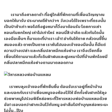
เรามาถึงศาลตาดำ ที่อยู่ใกล้ที่พักตามที่เพื่อนวิญญาณ
บอกให้มารับ ประมาณตีห้ากว่าๆ วังเวงได้ใจเพราะที่ตรงนั้น
เป็นป่าช้าเก่า พอไปถึงฝูงหมาก็วิ่งมาต้อนรับ โดยการเห่า
หอนกันยกใหญ่ เห่าไม่เท่าไหร่ หอนนี่สิ น่าคิด แล้วทันใดนั้น
เองมือเย็นๆ ก็มาแตะที่บ่าเรา เอ้า! ฆ่ากันให้ตาย กลัวจนขี้ขึ้น
สมองแล้ว ตายเป็นตาย เราหันไปมองเจ้าของมือนั้น ก็มีแต่
ความว่างเปล่า และกลิ่นปลาหมึกแห้งย่าง เราจึงเรียกชื่อ
เพื่อนให้ตามมาแล้วก็เดินฝ่าฝนและฝูงหมาไปที่บ้านพักโดยมี
กลิ่นปลาหมึกแห้งย่างตามมาตลอดทาง
เราพบลุงเจ้าของที่พักยืนยิ้ม ต้อนรับเราอยู่ที่หน้าบ้าน
และบอกกับเราว่าเพื่อนหนูจองห้องไว้ให้ อีกทั้งยังฝากให้ลุง
ช่วยพาหนูไปร่วมพิธีหล่อพระที่วิหารหลวงพ่อบ้านแหลมด้วย
อ้อ! เธอบอกว่าฝากเงินไว้กับหนู อย่าลืมไปทำบุญหล่อพระนะ
ไม่งั้น...โป้ง