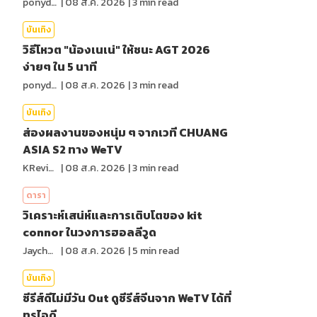
ponydiary
|
08 ส.ค. 2026
|
3
min read
บันเทิง
วิธีโหวต "น้องเนเน่" ให้ชนะ AGT 2026
ง่ายๆ ใน 5 นาที
ponydiary
|
08 ส.ค. 2026
|
3
min read
บันเทิง
ส่องผลงานของหนุ่ม ๆ จากเวที CHUANG
ASIA S2 ทาง WeTV
KReview
|
08 ส.ค. 2026
|
3
min read
ดารา
วิเคราะห์เสน่ห์และการเติบโตของ kit
connor ในวงการฮอลลีวูด
Jaychou
|
08 ส.ค. 2026
|
5
min read
บันเทิง
ซีรีส์ดีไม่มีวัน Out ดูซีรีส์จีนจาก WeTV ได้ที่
ทรูไอดี