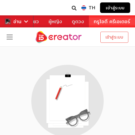
TH
เข้าสู่ระบบ
าหาร
อ่าน
ท่องเที่ยว
ผู้หญิง
ดูดวง
ทรูไอดี ครีเอเตอร์
เข้าสู่ระบบ