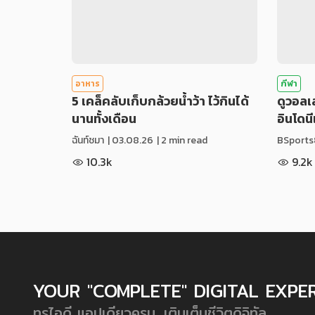
อาหาร
กีฬา
5 เคล็คลับเก็บกล้วยน้ำว้า ไว้กินได้
ดูวอล
นานทั้งเดือน
อินโดน
ฉันท์ชมา
|
03.08.26
| 2 min read
BSports
10.3k
9.2k
YOUR "COMPLETE" DIGITAL EXPE
ทรูไอดี แอปเดียวครบ...เติมเต็มชีวิตดิจิทัล