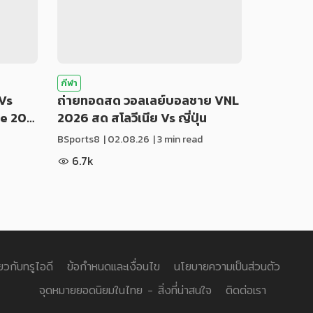
กีฬา
Vs
ถ่ายทอดสด วอลเลย์บอลชาย VNL
ue 20…
2026 สด สโลวีเนีย Vs ญี่ปุ่น
BSports8
|
02.08.26
| 3 min read
6.7k
่ยวกับทรูไอดี
ข้อกำหนดและเงื่อนไข
นโยบายความเป็นส่วนตัว
จุดหมายยอดนิยมในไทย - สิ่งที่น่าสนใจ
ติดต่อเรา