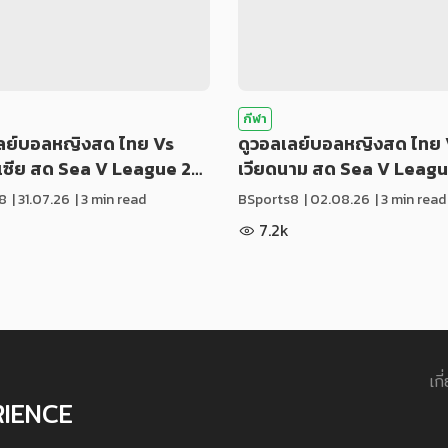
กีฬา
เลย์บอลหญิงสด ไทย Vs
ดูวอลเลย์บอลหญิงสด ไทย 
ีเซีย สด Sea V League 2…
เวียดนาม สด Sea V Leag
8
|
31.07.26
| 3 min read
BSports8
|
02.08.26
| 3 min read
7.2k
เกี
RIENCE