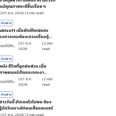
แม้คุณภาพจะดีขึ้นเรื่อย ๆ
|
07 ส.ค. 2026
|
3
min read
ข่าวสาร
ubisoft เมื่อยักษ์ใหญ่แห่ง
วงการเกมต้องเร่งเครื่องกู้
ศรัทธา
|
07 ส.ค.
|
2
min
ดอกไม้กับสายน้ำ
2026
read
ข่าวสาร
หนัง ชีวิตที่ถูกย่อส่วน เมื่อ
ภาพยนตร์เป็นกระจกเงา
สะท้อนตัวตน
|
07 ส.ค.
|
2
min
ดอกไม้กับสายน้ำ
2026
read
ข่าวสาร
ข่าววันนี้ อัปเดตไวไม่พอ ต้อง
รู้จักวิเคราะห์ก่อนเชื่อและแชร์
|
07 ส.ค. 2026
|
2
min read