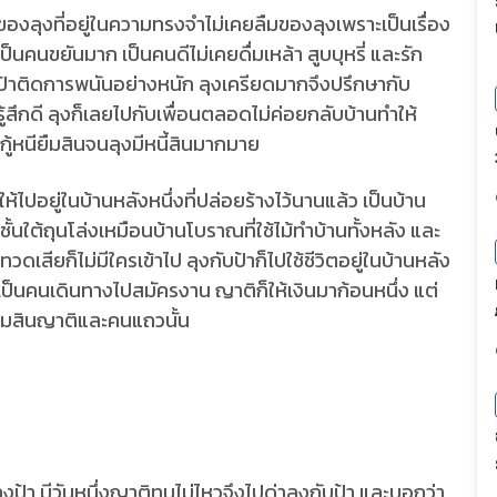
ุงที่อยู่ในความทรงจำไม่เคยลืมของลุงเพราะเป็นเรื่อง
งเป็นคนขยันมาก เป็นคนดีไม่เคยดื่มเหล้า สูบบุหรี่ และรัก
ี ป้าติดการพนันอย่างหนัก ลุงเครียดมากจึงปรึกษากับ
รู้สึกดี ลุงก็เลยไปกับเพื่อนตลอดไม่ค่อยกลับบ้านทำให้
กู้หนียืมสินจนลุงมีหนี้สินมากมาย
่ในบ้านหลังหนึ่งที่ปล่อยร้างไว้นานแล้ว เป็นบ้าน
ั้นใต้ถุนโล่งเหมือนบ้านโบราณที่ใช้ไม้ทำบ้านทั้งหลัง และ
ดเสียก็ไม่มีใครเข้าไป ลุงกับป้าก็ไปใช้ชีวิตอยู่ในบ้านหลัง
เป็นคนเดินทางไปสมัครงาน ญาติก็ให้เงินมาก้อนหนึ่ง แต่
ยืมสินญาติและคนแถวนั้น
ันหนึ่งญาติทนไม่ไหวจึงไปด่าลุงกับป้า และบอกว่า