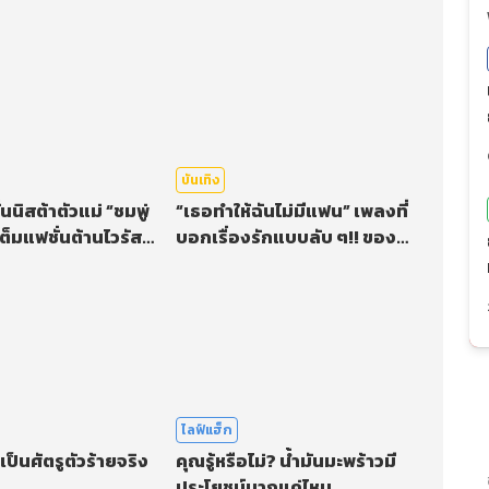
บันเทิง
นนิสต้าตัวแม่ “ชมพู่
“เธอทำให้ฉันไม่มีแฟน” เพลงที่
ต็มแฟชั่นต้านไวรัส
บอกเรื่องรักแบบลับ ๆ!! ของ
ว ๆ บด ๆ ไปเลยจ้า
สาว “มิน พีชญา”
ไลฟ์แฮ็ก
ป็นศัตรูตัวร้ายจริง
คุณรู้หรือไม่? น้ำมันมะพร้าวมี
ประโยชน์มากแค่ไหน