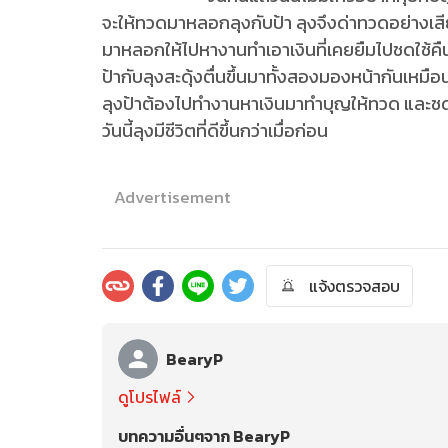
จะให้ทวดมาหลอกลุงกับป้า ลุงจึงด่าทวดอย่างเสีย
มาหลอกให้ไปหางานทำเอาเงินที่เคยยืมไปชดใช้คื
ป้ากับลุงสะดุ้งตื่นขึ้นมาทั้งสองมองหน้ากันเห
ลุงป้าต้องไปทำงานหาเงินมาทำบุญให้ทวด และชดใช้เง
วันนี้ลุงมีชีวิตที่ดีขึ้นกว่าเมื่อก่อน
Advertisement
แจ้งตรวจสอบ
BearyP
ดูโปรไฟล์
บทความอื่นๆจาก BearyP