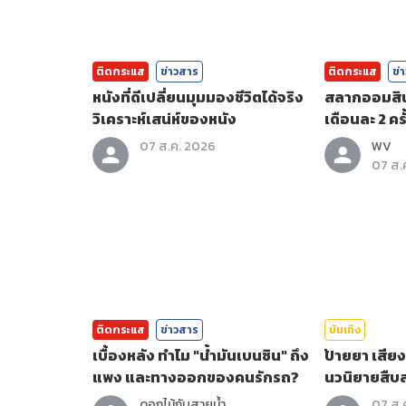
ติดกระแส
ข่าวสาร
ติดกระแส
ข่
หนังที่ดีเปลี่ยนมุมมองชีวิตได้จริง
สลากออมสินพ
วิเคราะห์เสน่ห์ของหนัง
เดือนละ 2 คร
07 ส.ค. 2026
WV
07 ส.
ติดกระแส
ข่าวสาร
บันเทิง
เบื้องหลัง ทำไม "น้ำมันเบนซิน" ถึง
ป้ายยา เสีย
แพง และทางออกของคนรักรถ?
นวนิยายสืบส
ดอกไม้กับสายน้ำ
07 ส.