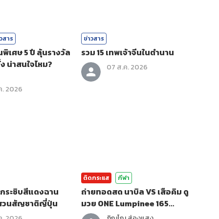
าวสาร
ข่าวสาร
ิเศษ 5 ปี ลุ้นรางวัล
รวม 15 เทพเจ้าจีนในตำนาน
ั้ง น่าสนใจไหม?
07 ส.ค. 2026
ค. 2026
ติดกระแส
กีฬา
งกระซิบสีแดงฉาน
ถ่ายทอดสด นาบิล VS เสือคิม ดู
วนสัญชาติญี่ปุ่น
มวย ONE Lumpinee 165
(7ส.ค.69)
ค. 2026
ภิญโญ ส่องแสง