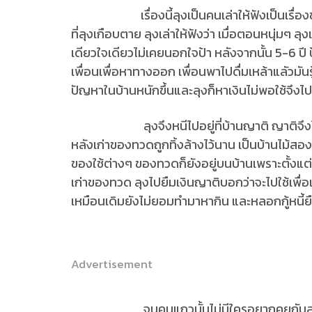
เรื่องนี้ลุงเป็นคนเล่าให้ฟังเป็นเรื่องของล
ที่ลุงเกือบตาย ลุงเล่าให้ฟังว่า เมื่อตอนหนุ่มๆ ลุ
เดียวใจเดียวไม่เคยนอกใจป้า หลังจากนั้น 5-6 ป
เพื่อนเพื่อหาทางออก เพื่อนพาไปดื่มเหล้าแลัวมัน
ปัญหาในบ้านหนักขึ้นและลุงก็หาเงินไม่พอใช้จึงไป
ลุงจึงหนีไปอยู่ที่บ้านญาติ ญาติจึงให้ไปอยู
หลังเก่าของทวดถูกทิ้งล้างไว้นาน เป็นบ้านไม้สองช
ของใช้ต่างๆ ของทวดก็ยังอยู่บนบ้านเพราะตั้งแต่ทว
เก่าของทวด ลุงไปยืมเงินญาติบอกว่าจะไปใช้เพื่อ
เหมือนเดิมยังไม่ยอมทำมาหากิน และหลอกกู้หนี้
Advertisement
จนคนแถวนั้นไม่มีใครอยากคุยกับลุงป้า มีว