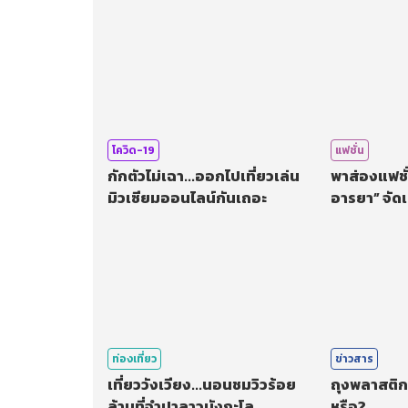
โควิด-19
แฟชั่น
กักตัวไม่เฉา...ออกไปเที่ยวเล่น
พาส่องแฟชั่
มิวเซียมออนไลน์กันเถอะ
อารยา” จัดเ
โควิด-19 ยั่
ท่องเที่ยว
ข่าวสาร
เที่ยววังเวียง...นอนชมวิวร้อย
ถุงพลาสติกเ
ล้านที่จำปาลาวบังกะโล
หรือ?