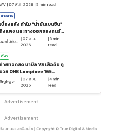
ไหม?
WV
|
07 ส.ค. 2026
|
5
min read
ข่าวสาร
เบื้องหลัง ทำไม "น้ำมันเบนซิน"
ถึงแพง และทางออกของคนรัก
รถ?
|
07 ส.ค.
|
3
min
ดอกไม้กับสายน้ำ
2026
read
กีฬา
ถ่ายทอดสด นาบิล VS เสือคิม ดู
มวย ONE Lumpinee 165
(7ส.ค.69)
|
07 ส.ค.
|
4
min
ภิญโญ ส่องแสง
2026
read
Advertisement
Advertisement
ข้อตกลงและเงื่อนไข
|
Copyright © True Digital & Media