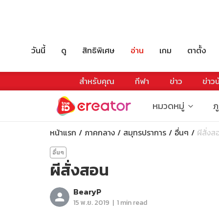
วันนี้
ดู
สิทธิพิเศษ
อ่าน
เกม
ตาตั้ง
สำหรับคุณ
กีฬา
ข่าว
ข่าวบ
หมวดหมู่
ภ
หน้าแรก
ภาคกลาง
สมุทรปราการ
อื่นๆ
ผีสั่งส
อื่นๆ
ผีสั่งสอน
BearyP
|
15 พ.ย. 2019
1 min read