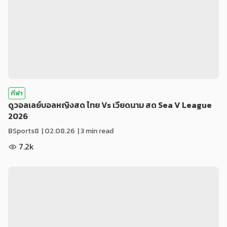
กีฬา
ดูวอลเลย์บอลหญิงสด ไทย Vs เวียดนาม สด Sea V League
2026
BSports8
|
02.08.26
| 3 min read
7.2k