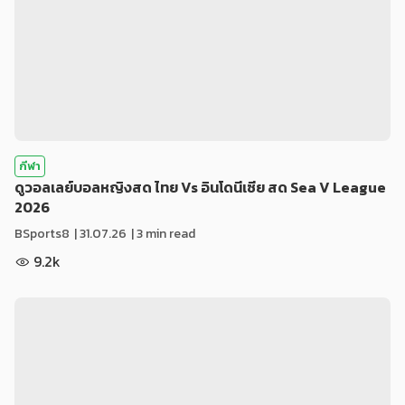
กีฬา
ดูวอลเลย์บอลหญิงสด ไทย Vs อินโดนีเซีย สด Sea V League
2026
BSports8
|
31.07.26
| 3 min read
9.2k