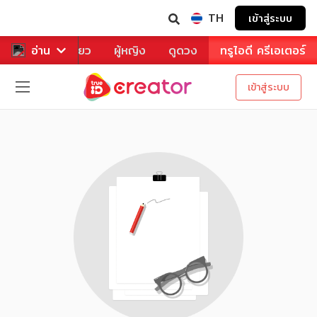
TH
เข้าสู่ระบบ
าหาร
อ่าน
ท่องเที่ยว
ผู้หญิง
ดูดวง
ทรูไอดี ครีเอเตอร์
เข้าสู่ระบบ