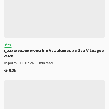
กีฬา
ดูวอลเลย์บอลหญิงสด ไทย Vs อินโดนีเซีย สด Sea V League
2026
BSports8
|
31.07.26
| 3 min read
9.2k