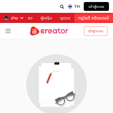
TH
เข้าสู่ระบบ
าหาร
อ่าน
ท่องเที่ยว
ผู้หญิง
ดูดวง
ทรูไอดี ครีเอเตอร์
เข้าสู่ระบบ