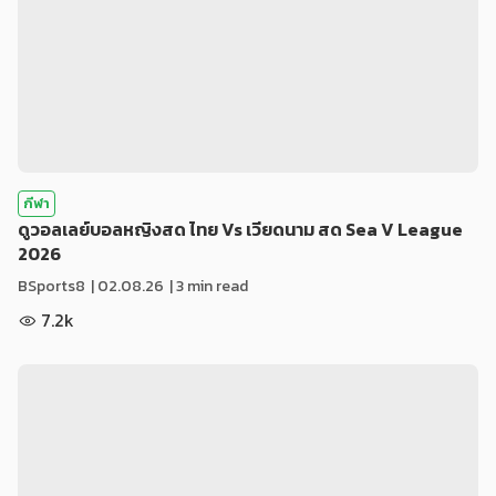
กีฬา
ดูวอลเลย์บอลหญิงสด ไทย Vs เวียดนาม สด Sea V League
2026
BSports8
|
02.08.26
| 3 min read
7.2k